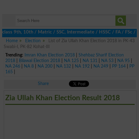
class 9th, 10th / Matric / SSC, Intermediate / HSSC / FA / FSc /
Home
Election
List of Zia Ullah Khan Election 2018 in PK-43
Swabi-I, PK-82 Kohat-III
Trending:
Imran Khan Election 2018
|
Shehbaz Sharif Election
2018
|
Bilawal Election 2018
|
NA 125
|
NA 131
|
NA 53
|
NA 95
|
NA 246
|
NA 8
|
NA 200
|
NA 132
|
NA 192
|
NA 249
|
PP 164
|
PP
165
|
Share
Zia Ullah Khan Election Result 2018