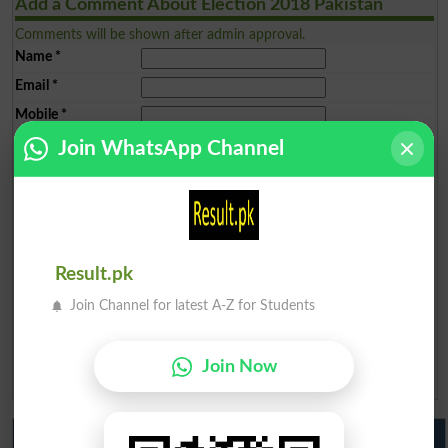
Add a Comment About Election 2018 Pakistan
Comments will be shown after admin approval.
Name
*
Email
*
Mobile
*
City
*
Join WhatsApp Channel
Your Comment
*
Result.pk
Question: What is
Join Channel for latest A-Z for Students
capital of Pakistan?
(Answer can be from
islamabad
|
lahore
)
Join Now
Spam comments will not be approved at all.
Do you like us?