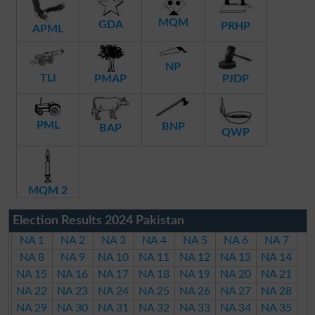
MQM
GDA
PRHP
APML
NP
TLI
PMAP
PJDP
PML
BNP
BAP
QWP
MQM 2
Election Results 2024 Pakistan
NA 1
NA 2
NA 3
NA 4
NA 5
NA 6
NA 7
NA 8
NA 9
NA 10
NA 11
NA 12
NA 13
NA 14
NA 15
NA 16
NA 17
NA 18
NA 19
NA 20
NA 21
NA 22
NA 23
NA 24
NA 25
NA 26
NA 27
NA 28
NA 29
NA 30
NA 31
NA 32
NA 33
NA 34
NA 35