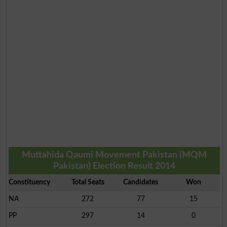
Muttahida Qaumi Movement Pakistan (MQM
Pakistan) Election Result 2014
Constituency
Total Seats
Candidates
Won
NA
272
77
15
PP
297
14
0