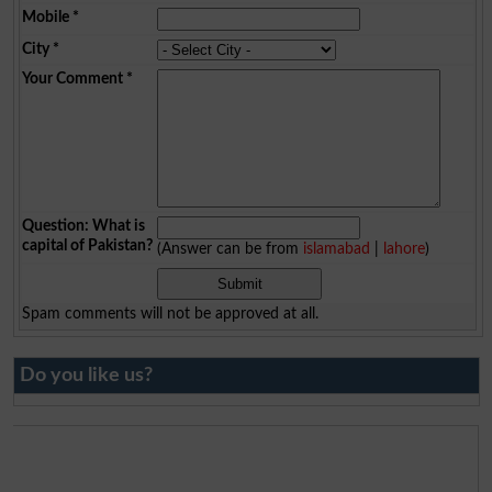
Mobile
*
City
*
Your Comment
*
Question: What is
capital of Pakistan?
(Answer can be from
islamabad
|
lahore
)
Spam comments will not be approved at all.
Do you like us?