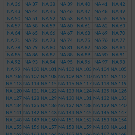
NA 36
NA 37
NA 38
NA 39
NA 40
NA 41
NA 42
NA 43
NA 44
NA 45
NA 46
NA 47
NA 48
NA 49
NA 50
NA 51
NA 52
NA 53
NA 54
NA 55
NA 56
NA 57
NA 58
NA 59
NA 60
NA 61
NA 62
NA 63
NA 64
NA 65
NA 66
NA 67
NA 68
NA 69
NA 70
NA 71
NA 72
NA 73
NA 74
NA 75
NA 76
NA 77
NA 78
NA 79
NA 80
NA 81
NA 82
NA 83
NA 84
NA 85
NA 86
NA 87
NA 88
NA 89
NA 90
NA 91
NA 92
NA 93
NA 94
NA 95
NA 96
NA 97
NA 98
NA 99
NA 100
NA 101
NA 102
NA 103
NA 104
NA 105
NA 106
NA 107
NA 108
NA 109
NA 110
NA 111
NA 112
NA 113
NA 114
NA 115
NA 116
NA 117
NA 118
NA 119
NA 120
NA 121
NA 122
NA 123
NA 124
NA 125
NA 126
NA 127
NA 128
NA 129
NA 130
NA 131
NA 132
NA 133
NA 134
NA 135
NA 136
NA 137
NA 138
NA 139
NA 140
NA 141
NA 142
NA 143
NA 144
NA 145
NA 146
NA 147
NA 148
NA 149
NA 150
NA 151
NA 152
NA 153
NA 154
NA 155
NA 156
NA 157
NA 158
NA 159
NA 160
NA 161
NA 162
NA 163
NA 164
NA 165
NA 166
NA 167
NA 168