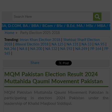
E, DBA, D.COM, BA / BBA / BCom / BSc / B.Ed, MA / MSc / MBA / MIT
Home
Party Election 2025 2018
Trending:
Imran Khan Election 2018
|
Shehbaz Sharif Election
2018
|
Bilawal Election 2018
|
NA 125
|
NA 131
|
NA 53
|
NA 95
|
NA 246
|
NA 8
|
NA 200
|
NA 132
|
NA 192
|
NA 249
|
PP 164
|
PP
165
|
Share
MQM Pakistan Election Result 2024
Muttahida Qaumi Movement Pakistan
MQM Pakistan Muttahida Qaumi Movement Pakistan is
participating in election 2024 Pakistan under the
leadership of Khalid Maqbool Siddiqui.