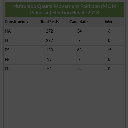
Muttahida Qaumi Movement Pakistan (MQM
Pakistan) Election Result 2018
Constituency
Total Seats
Candidates
Won
NA
272
34
6
PP
297
3
0
PS
130
63
15
PK
99
2
0
PB
51
3
0