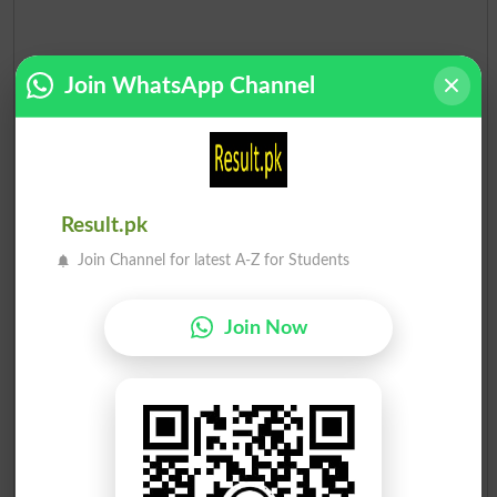
Join WhatsApp Channel
MQM Pakistan List of Candidates for Election 2018
Province
Total Candidates
Result.pk
National Assembly
34
Join Channel for latest A-Z for Students
Punjab
3
Join Now
Khyber Pakhtunkhwa
2
(KPK)
Balochistan
3
Sindh
63