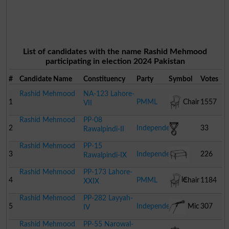
List of candidates with the name Rashid Mehmood
participating in election 2024 Pakistan
#
Candidate Name
Constituency
Party
Symbol
Votes
Rashid Mehmood
NA-123 Lahore-
1
PMML
Chair
1557
VII
Rashid Mehmood
PP-08
2
Independent
33
Rawalpindi-II
Rashid Mehmood
PP-15
Medal
3
Independent
226
Rawalpindi-IX
Rashid Mehmood
PP-173 Lahore-
Table
4
PMML
Chair
1184
XXIX
Rashid Mehmood
PP-282 Layyah-
5
Independent
Mic
307
IV
Rashid Mehmood
PP-55 Narowal-