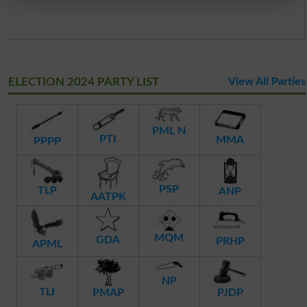
ELECTION 2024 PARTY LIST
View All Parties
PML N
PTI
MMA
PPPP
PSP
TLP
ANP
AATPK
MQM
GDA
PRHP
APML
NP
TLI
PMAP
PJDP