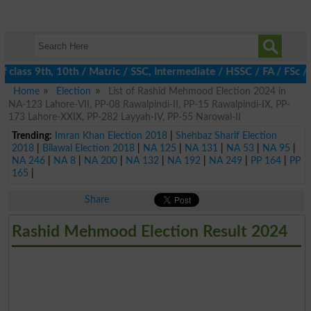
 class 9th, 10th / Matric / SSC, Intermediate / HSSC / FA / FSc /
Home
Election
List of Rashid Mehmood Election 2024 in
NA-123 Lahore-VII, PP-08 Rawalpindi-II, PP-15 Rawalpindi-IX, PP-
173 Lahore-XXIX, PP-282 Layyah-IV, PP-55 Narowal-II
Trending:
Imran Khan Election 2018
|
Shehbaz Sharif Election
2018
|
Bilawal Election 2018
|
NA 125
|
NA 131
|
NA 53
|
NA 95
|
NA 246
|
NA 8
|
NA 200
|
NA 132
|
NA 192
|
NA 249
|
PP 164
|
PP
165
|
Share
Rashid Mehmood Election Result 2024