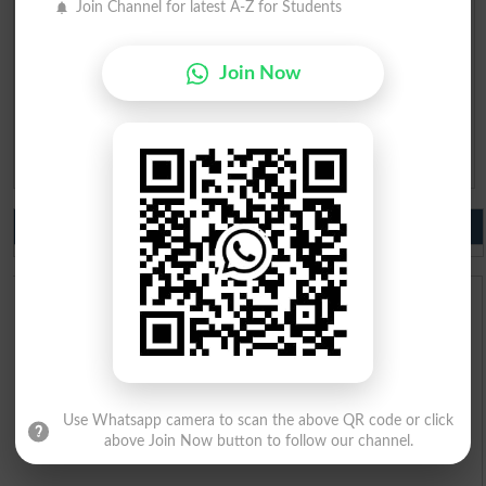
Join Channel for latest A-Z for Students
Join Now
Question: What is
capital of Pakistan?
(Answer can be from
islamabad
|
lahore
)
Spam comments will not be approved at all.
Do you like us?
Use Whatsapp camera to scan the above QR code or click
above Join Now button to follow our channel.