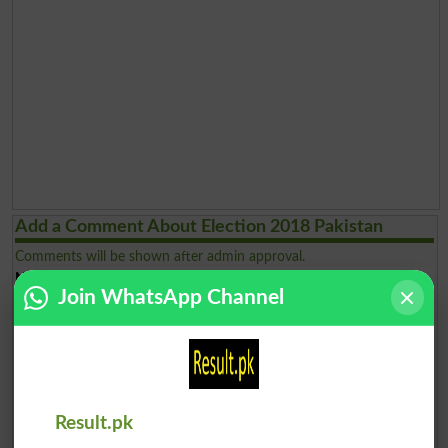
Add a Comment About Election 2018 Pakistan
Comments will be shown after admin approval.
Name
*
Join WhatsApp Channel
Email
*
Mobile
*
City
*
Your Comment
*
Result.pk