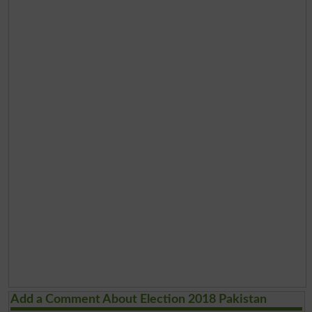
Add a Comment About Election 2018 Pakistan