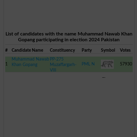
List of candidates with the name Muhammad Nawab Khan
Gopang participating in election 2024 Pakistan
#
Candidate Name
Constituency
Party
Symbol
Votes
Muhammad Nawab
PP-275
1
PML N
57930
Khan Gopang
Muzaffargarh-
VIII
Tiger