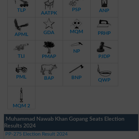
PSP
TLP
ANP
AATPK
MQM
GDA
PRHP
APML
NP
TLI
PMAP
PJDP
PML
BNP
BAP
QWP
MQM 2
Muhammad Nawab Khan Gopang Seats Election
Results 2024
PP-275 Election Result 2024