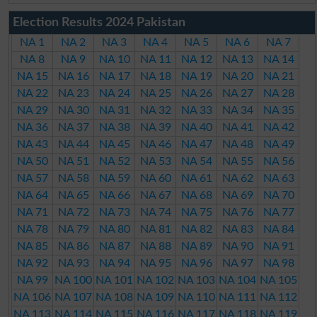
Election Results 2024 Pakistan
NA 1
NA 2
NA 3
NA 4
NA 5
NA 6
NA 7
NA 8
NA 9
NA 10
NA 11
NA 12
NA 13
NA 14
NA 15
NA 16
NA 17
NA 18
NA 19
NA 20
NA 21
NA 22
NA 23
NA 24
NA 25
NA 26
NA 27
NA 28
NA 29
NA 30
NA 31
NA 32
NA 33
NA 34
NA 35
NA 36
NA 37
NA 38
NA 39
NA 40
NA 41
NA 42
NA 43
NA 44
NA 45
NA 46
NA 47
NA 48
NA 49
NA 50
NA 51
NA 52
NA 53
NA 54
NA 55
NA 56
NA 57
NA 58
NA 59
NA 60
NA 61
NA 62
NA 63
NA 64
NA 65
NA 66
NA 67
NA 68
NA 69
NA 70
NA 71
NA 72
NA 73
NA 74
NA 75
NA 76
NA 77
NA 78
NA 79
NA 80
NA 81
NA 82
NA 83
NA 84
NA 85
NA 86
NA 87
NA 88
NA 89
NA 90
NA 91
NA 92
NA 93
NA 94
NA 95
NA 96
NA 97
NA 98
NA 99
NA 100
NA 101
NA 102
NA 103
NA 104
NA 105
NA 106
NA 107
NA 108
NA 109
NA 110
NA 111
NA 112
NA 113
NA 114
NA 115
NA 116
NA 117
NA 118
NA 119