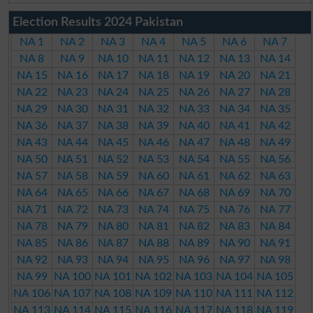
Election Results 2024 Pakistan
NA 1
NA 2
NA 3
NA 4
NA 5
NA 6
NA 7
NA 8
NA 9
NA 10
NA 11
NA 12
NA 13
NA 14
NA 15
NA 16
NA 17
NA 18
NA 19
NA 20
NA 21
NA 22
NA 23
NA 24
NA 25
NA 26
NA 27
NA 28
NA 29
NA 30
NA 31
NA 32
NA 33
NA 34
NA 35
NA 36
NA 37
NA 38
NA 39
NA 40
NA 41
NA 42
NA 43
NA 44
NA 45
NA 46
NA 47
NA 48
NA 49
NA 50
NA 51
NA 52
NA 53
NA 54
NA 55
NA 56
NA 57
NA 58
NA 59
NA 60
NA 61
NA 62
NA 63
NA 64
NA 65
NA 66
NA 67
NA 68
NA 69
NA 70
NA 71
NA 72
NA 73
NA 74
NA 75
NA 76
NA 77
NA 78
NA 79
NA 80
NA 81
NA 82
NA 83
NA 84
NA 85
NA 86
NA 87
NA 88
NA 89
NA 90
NA 91
NA 92
NA 93
NA 94
NA 95
NA 96
NA 97
NA 98
NA 99
NA 100
NA 101
NA 102
NA 103
NA 104
NA 105
NA 106
NA 107
NA 108
NA 109
NA 110
NA 111
NA 112
NA 113
NA 114
NA 115
NA 116
NA 117
NA 118
NA 119