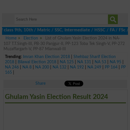
 class 9th, 10th / Matric / SSC, Intermediate / HSSC / FA / FSc 
Home
Election
List of Ghulam Yasin Election 2024 in NA-
107 T.T.Singh-III, PB-30 Panjgur-II, PP-123 Toba Tek Singh-V, PP-272
Muzaffargarh-V, PP-87 Mianwali-III
Trending:
Imran Khan Election 2018
|
Shehbaz Sharif Election
2018
|
Bilawal Election 2018
|
NA 125
|
NA 131
|
NA 53
|
NA 95
|
NA 246
|
NA 8
|
NA 200
|
NA 132
|
NA 192
|
NA 249
|
PP 164
|
PP
165
|
Share
Ghulam Yasin Election Result 2024