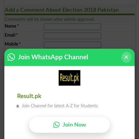
Add a Comment About Election 2018 Pakistan
Comments will be shown after admin approval.
Name
*
Email
*
Mobile
*
City
*
Join WhatsApp Channel
Your Comment
*
Result.pk
Question: What is
Join Channel for latest A-Z for Students
capital of Pakistan?
(Answer can be from
islamabad
|
lahore
)
Join Now
Spam comments will not be approved at all.