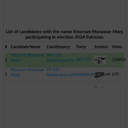
List of candidates with the name Khurram Munawar Manj
participating in election 2024 Pakistan
#
Candidate Name
Constituency
Party
Symbol
Votes
Khurram Munawar
NA-116
1
IND-PTI
134959
Manj
Sheikhupura-IV
Khurram Munawar
PP-143
Pressure
2
Independent
670
Manj
Sheikhupura-VIII
Cooker
Stapler