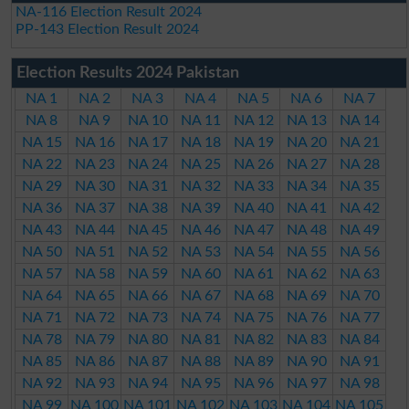
NA-116 Election Result 2024
PP-143 Election Result 2024
Election Results 2024 Pakistan
NA 1
NA 2
NA 3
NA 4
NA 5
NA 6
NA 7
NA 8
NA 9
NA 10
NA 11
NA 12
NA 13
NA 14
NA 15
NA 16
NA 17
NA 18
NA 19
NA 20
NA 21
NA 22
NA 23
NA 24
NA 25
NA 26
NA 27
NA 28
NA 29
NA 30
NA 31
NA 32
NA 33
NA 34
NA 35
NA 36
NA 37
NA 38
NA 39
NA 40
NA 41
NA 42
NA 43
NA 44
NA 45
NA 46
NA 47
NA 48
NA 49
NA 50
NA 51
NA 52
NA 53
NA 54
NA 55
NA 56
NA 57
NA 58
NA 59
NA 60
NA 61
NA 62
NA 63
NA 64
NA 65
NA 66
NA 67
NA 68
NA 69
NA 70
NA 71
NA 72
NA 73
NA 74
NA 75
NA 76
NA 77
NA 78
NA 79
NA 80
NA 81
NA 82
NA 83
NA 84
NA 85
NA 86
NA 87
NA 88
NA 89
NA 90
NA 91
NA 92
NA 93
NA 94
NA 95
NA 96
NA 97
NA 98
NA 99
NA 100
NA 101
NA 102
NA 103
NA 104
NA 105