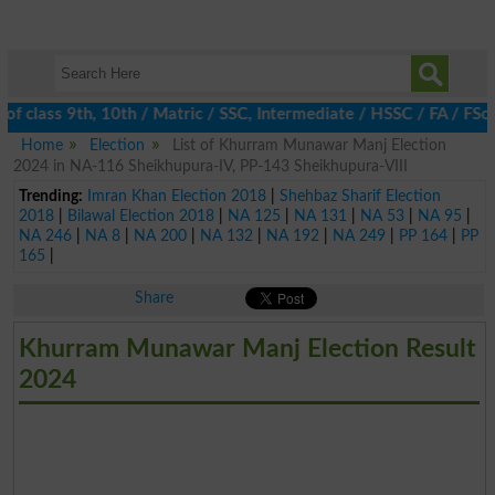
of class 9th, 10th / Matric / SSC, Intermediate / HSSC / FA / FSc
Home
Election
List of Khurram Munawar Manj Election
2024 in NA-116 Sheikhupura-IV, PP-143 Sheikhupura-VIII
Trending:
Imran Khan Election 2018
|
Shehbaz Sharif Election
2018
|
Bilawal Election 2018
|
NA 125
|
NA 131
|
NA 53
|
NA 95
|
NA 246
|
NA 8
|
NA 200
|
NA 132
|
NA 192
|
NA 249
|
PP 164
|
PP
165
|
Share
Khurram Munawar Manj Election Result
2024