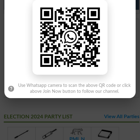
Do you like us?
Use Whatsapp camera to scan the above QR code or click
above Join Now button to follow our channel.
ELECTION 2024 PARTY LIST
View All Parties
PML N