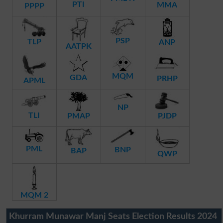
PTI
MMA
PPPP
PSP
TLP
ANP
AATPK
MQM
GDA
PRHP
APML
NP
TLI
PMAP
PJDP
PML
BNP
BAP
QWP
MQM 2
Khurram Munawar Manj Seats Election Results 2024