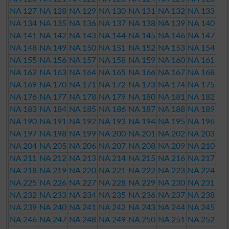
NA 127
NA 128
NA 129
NA 130
NA 131
NA 132
NA 133
NA 134
NA 135
NA 136
NA 137
NA 138
NA 139
NA 140
NA 141
NA 142
NA 143
NA 144
NA 145
NA 146
NA 147
NA 148
NA 149
NA 150
NA 151
NA 152
NA 153
NA 154
NA 155
NA 156
NA 157
NA 158
NA 159
NA 160
NA 161
NA 162
NA 163
NA 164
NA 165
NA 166
NA 167
NA 168
NA 169
NA 170
NA 171
NA 172
NA 173
NA 174
NA 175
NA 176
NA 177
NA 178
NA 179
NA 180
NA 181
NA 182
NA 183
NA 184
NA 185
NA 186
NA 187
NA 188
NA 189
NA 190
NA 191
NA 192
NA 193
NA 194
NA 195
NA 196
NA 197
NA 198
NA 199
NA 200
NA 201
NA 202
NA 203
NA 204
NA 205
NA 206
NA 207
NA 208
NA 209
NA 210
NA 211
NA 212
NA 213
NA 214
NA 215
NA 216
NA 217
NA 218
NA 219
NA 220
NA 221
NA 222
NA 223
NA 224
NA 225
NA 226
NA 227
NA 228
NA 229
NA 230
NA 231
NA 232
NA 233
NA 234
NA 235
NA 236
NA 237
NA 238
NA 239
NA 240
NA 241
NA 242
NA 243
NA 244
NA 245
NA 246
NA 247
NA 248
NA 249
NA 250
NA 251
NA 252