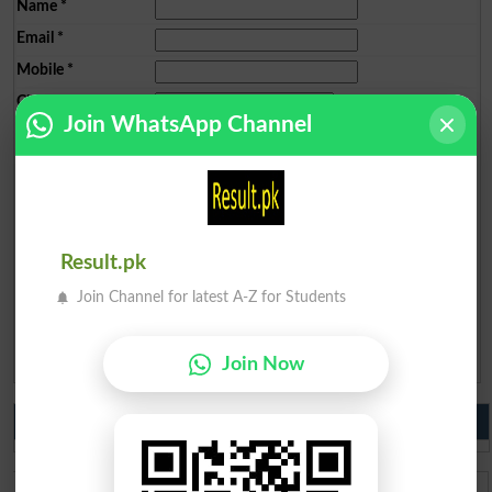
Name
*
Email
*
Mobile
*
City
*
Join WhatsApp Channel
Your Comment
*
Result.pk
Question: What is
Join Channel for latest A-Z for Students
capital of Pakistan?
(Answer can be from
islamabad
|
lahore
)
Join Now
Spam comments will not be approved at all.
Do you like us?