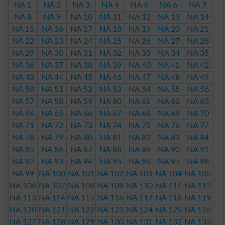
NA 1
NA 2
NA 3
NA 4
NA 5
NA 6
NA 7
NA 8
NA 9
NA 10
NA 11
NA 12
NA 13
NA 14
NA 15
NA 16
NA 17
NA 18
NA 19
NA 20
NA 21
NA 22
NA 23
NA 24
NA 25
NA 26
NA 27
NA 28
NA 29
NA 30
NA 31
NA 32
NA 33
NA 34
NA 35
NA 36
NA 37
NA 38
NA 39
NA 40
NA 41
NA 42
NA 43
NA 44
NA 45
NA 46
NA 47
NA 48
NA 49
NA 50
NA 51
NA 52
NA 53
NA 54
NA 55
NA 56
NA 57
NA 58
NA 59
NA 60
NA 61
NA 62
NA 63
NA 64
NA 65
NA 66
NA 67
NA 68
NA 69
NA 70
NA 71
NA 72
NA 73
NA 74
NA 75
NA 76
NA 77
NA 78
NA 79
NA 80
NA 81
NA 82
NA 83
NA 84
NA 85
NA 86
NA 87
NA 88
NA 89
NA 90
NA 91
NA 92
NA 93
NA 94
NA 95
NA 96
NA 97
NA 98
NA 99
NA 100
NA 101
NA 102
NA 103
NA 104
NA 105
NA 106
NA 107
NA 108
NA 109
NA 110
NA 111
NA 112
NA 113
NA 114
NA 115
NA 116
NA 117
NA 118
NA 119
NA 120
NA 121
NA 122
NA 123
NA 124
NA 125
NA 126
NA 127
NA 128
NA 129
NA 130
NA 131
NA 132
NA 133