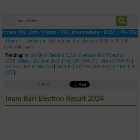
f class 9th, 10th / Matric / SSC, Intermediate / HSSC / FA / FSc
Home
Election
List of Inam Bari Election 2024 in PP-238
Bahawalnagar-II
Trending:
Imran Khan Election 2018
|
Shehbaz Sharif Election
2018
|
Bilawal Election 2018
|
NA 125
|
NA 131
|
NA 53
|
NA 95
|
NA 246
|
NA 8
|
NA 200
|
NA 132
|
NA 192
|
NA 249
|
PP 164
|
PP
165
|
Share
Inam Bari Election Result 2024