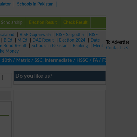
ulator
Schools in Pakistan
Scholarship
Election Result
Check Result
isalabad
|
BISE Gujranwala
|
BISE Sargodha
|
BISE
|
B.Ed
|
M.Ed
|
DAE Result
|
Election 2024
|
Date
To Advertise
ze Bond Result
|
Schools in Pakistan
|
Ranking
|
Merit
Contact US
ke Money
0th / Matric / SSC, Intermediate / HSSC / FA / FSc / Inter, 5th 
Do you like us?
5
|