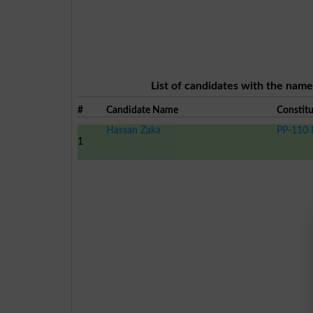
List of candidates with the name
#
Candidate Name
Constit
Hassan Zaka
PP-110 F
1