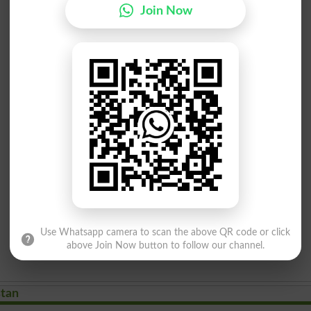
Join Now
Use Whatsapp camera to scan the above QR code or click
above Join Now button to follow our channel.
stan