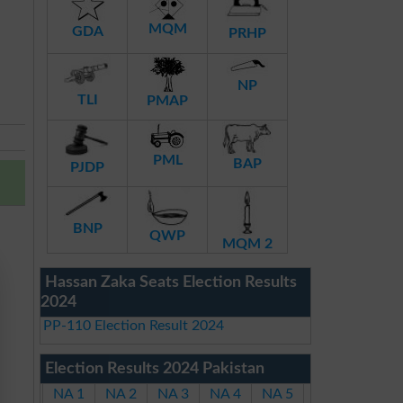
MQM
GDA
PRHP
NP
TLI
PMAP
PML
BAP
PJDP
BNP
QWP
MQM 2
Hassan Zaka Seats Election Results
2024
PP-110 Election Result 2024
Election Results 2024 Pakistan
NA 1
NA 2
NA 3
NA 4
NA 5