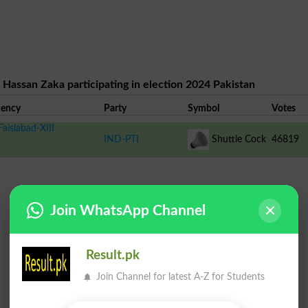
 Hassan Zaka participating in election 2024 Pakistan
uency
Party
Symbol
Votes
aislabad-XIII
IND-PTI
Shuttle Cock
46819
Join WhatsApp Channel
Result.pk
Join Channel for latest A-Z for Students