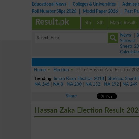
Educational News
Colleges & Universities
Admissi
Roll Number Slips 2026
Model Paper 2026
Past P
Result.pk
5th
8th
Matric Result
News
|
B
Sahiwal
Sheets 2
Calculato
Home
Election
List of Hassan Zaka Election 202
Trending:
Imran Khan Election 2018
|
Shehbaz Sharif 
NA 246
|
NA 8
|
NA 200
|
NA 132
|
NA 192
|
NA 249
Share
Hassan Zaka Election Result 20