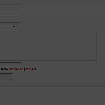
e from
islamabad
|
lahore
)