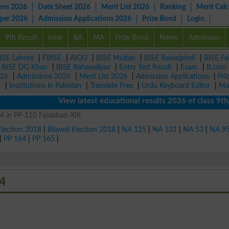
ons 2026
Date Sheet 2026
Merit List 2026
Ranking
Merit Calc
aper 2026
Admission Applications 2026
Prize Bond
Login
9th Result
Inter
BA
MA
Prize Bond
News
Admission
ISE Lahore
|
FBISE
|
AIOU
|
BISE Multan
|
BISE Rawalpindi
|
BISE Fa
|
BISE DG Khan
|
BISE Bahawalpur
|
Entry Test Result
|
Exam
|
B.com
026
|
Admissions 2026
|
Merit List 2026
|
Admission Applications
|
Pri
r
|
Institutions in Pakistan
|
Translate Free
|
Urdu Keyboard Editor
|
Ma
View latest educational results 2026 of class 9th, 1
4 in PP-110 Faislabad-XIII
Election 2018
|
Bilawal Election 2018
|
NA 125
|
NA 131
|
NA 53
|
NA 9
|
PP 164
|
PP 165
|
24