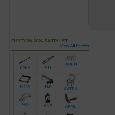
ELECTION 2024 PARTY LIST
View All Parties
PML N
PTI
PPPP
MMA
TLP
AATPK
PSP
ANP
APML