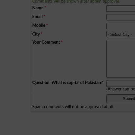
Comments will be shown after admin approval.
Name
*
Email
*
Mobile
*
City
*
Your Comment
*
Question: What is capital of Pakistan?
(Answer can b
Spam comments will not be approved at all.