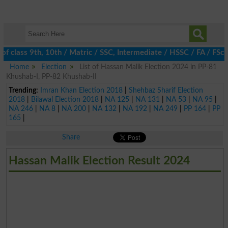
f class 9th, 10th / Matric / SSC, Intermediate / HSSC / FA / FSc
Home
Election
List of Hassan Malik Election 2024 in PP-81
Khushab-I, PP-82 Khushab-II
Trending:
Imran Khan Election 2018
|
Shehbaz Sharif Election
2018
|
Bilawal Election 2018
|
NA 125
|
NA 131
|
NA 53
|
NA 95
|
NA 246
|
NA 8
|
NA 200
|
NA 132
|
NA 192
|
NA 249
|
PP 164
|
PP
165
|
Share
Hassan Malik Election Result 2024