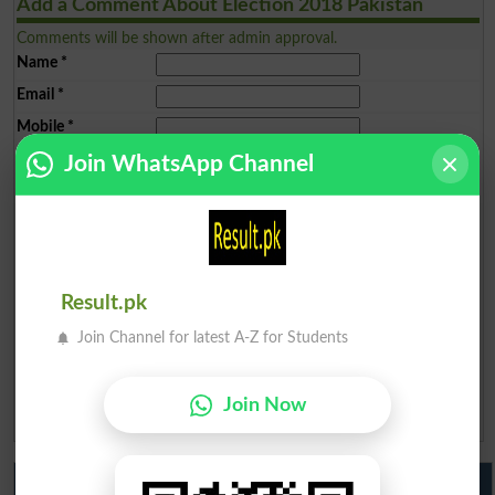
Add a Comment About Election 2018 Pakistan
Comments will be shown after admin approval.
Name
*
Email
*
Mobile
*
City
*
Join WhatsApp Channel
Your Comment
*
Result.pk
Question: What is
Join Channel for latest A-Z for Students
capital of Pakistan?
(Answer can be from
islamabad
|
lahore
)
Join Now
Spam comments will not be approved at all.
Do you like us?