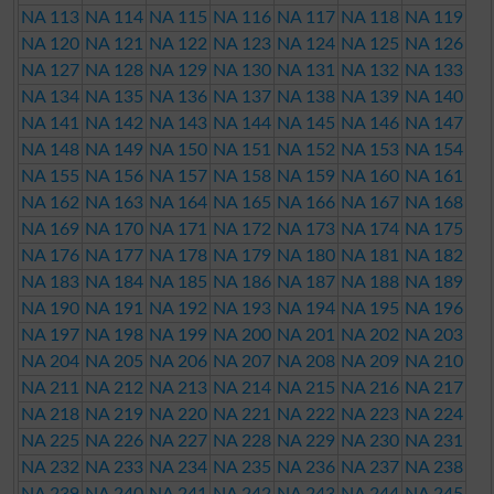
NA 113
NA 114
NA 115
NA 116
NA 117
NA 118
NA 119
NA 120
NA 121
NA 122
NA 123
NA 124
NA 125
NA 126
NA 127
NA 128
NA 129
NA 130
NA 131
NA 132
NA 133
NA 134
NA 135
NA 136
NA 137
NA 138
NA 139
NA 140
NA 141
NA 142
NA 143
NA 144
NA 145
NA 146
NA 147
NA 148
NA 149
NA 150
NA 151
NA 152
NA 153
NA 154
NA 155
NA 156
NA 157
NA 158
NA 159
NA 160
NA 161
NA 162
NA 163
NA 164
NA 165
NA 166
NA 167
NA 168
NA 169
NA 170
NA 171
NA 172
NA 173
NA 174
NA 175
NA 176
NA 177
NA 178
NA 179
NA 180
NA 181
NA 182
NA 183
NA 184
NA 185
NA 186
NA 187
NA 188
NA 189
NA 190
NA 191
NA 192
NA 193
NA 194
NA 195
NA 196
NA 197
NA 198
NA 199
NA 200
NA 201
NA 202
NA 203
NA 204
NA 205
NA 206
NA 207
NA 208
NA 209
NA 210
NA 211
NA 212
NA 213
NA 214
NA 215
NA 216
NA 217
NA 218
NA 219
NA 220
NA 221
NA 222
NA 223
NA 224
NA 225
NA 226
NA 227
NA 228
NA 229
NA 230
NA 231
NA 232
NA 233
NA 234
NA 235
NA 236
NA 237
NA 238
NA 239
NA 240
NA 241
NA 242
NA 243
NA 244
NA 245