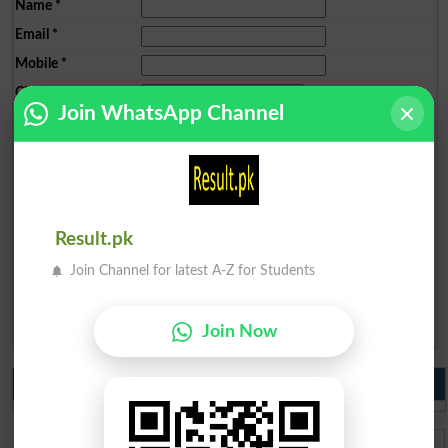
Name
*
Email
*
Mobile
*
City
*
Join WhatsApp Channel
Your Comment
*
Result.pk
Question: What is
Join Channel for latest A-Z for Students
capital of Pakistan?
(Answer can be from
islamabad
|
lahore
)
Join Now
Spam comments will not be approved at all.
Do you like us?