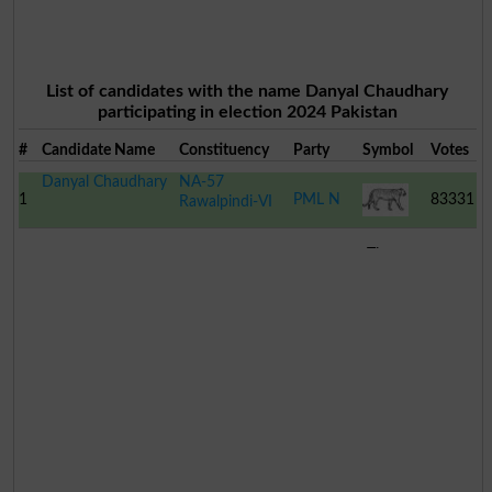
List of candidates with the name Danyal Chaudhary
participating in election 2024 Pakistan
#
Candidate Name
Constituency
Party
Symbol
Votes
Danyal Chaudhary
NA-57
1
PML N
83331
Rawalpindi-VI
Tiger