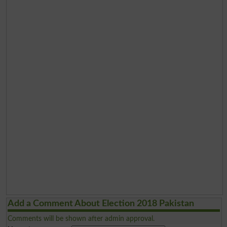
Add a Comment About Election 2018 Pakistan
Comments will be shown after admin approval.