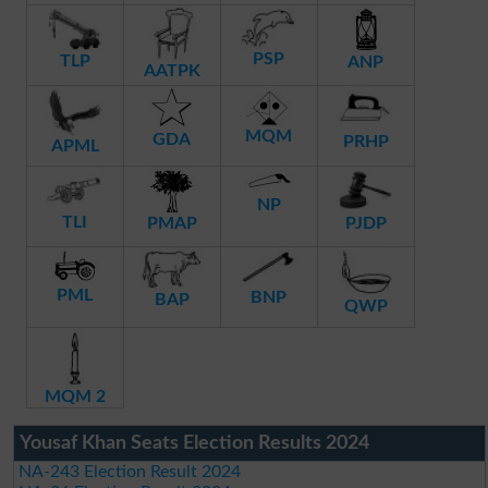
PSP
TLP
ANP
AATPK
MQM
GDA
PRHP
APML
NP
TLI
PMAP
PJDP
PML
BNP
BAP
QWP
MQM 2
Yousaf Khan Seats Election Results 2024
NA-243 Election Result 2024