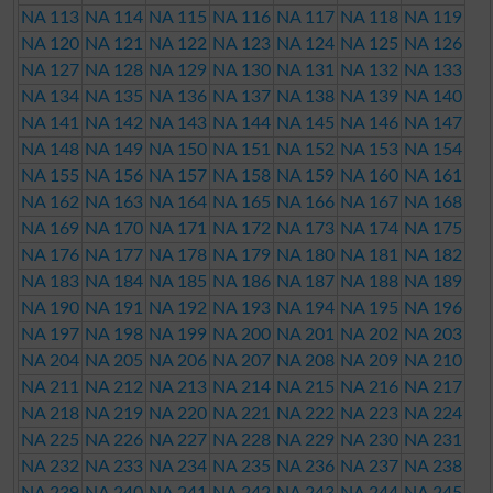
NA 113
NA 114
NA 115
NA 116
NA 117
NA 118
NA 119
NA 120
NA 121
NA 122
NA 123
NA 124
NA 125
NA 126
NA 127
NA 128
NA 129
NA 130
NA 131
NA 132
NA 133
NA 134
NA 135
NA 136
NA 137
NA 138
NA 139
NA 140
NA 141
NA 142
NA 143
NA 144
NA 145
NA 146
NA 147
NA 148
NA 149
NA 150
NA 151
NA 152
NA 153
NA 154
NA 155
NA 156
NA 157
NA 158
NA 159
NA 160
NA 161
NA 162
NA 163
NA 164
NA 165
NA 166
NA 167
NA 168
NA 169
NA 170
NA 171
NA 172
NA 173
NA 174
NA 175
NA 176
NA 177
NA 178
NA 179
NA 180
NA 181
NA 182
NA 183
NA 184
NA 185
NA 186
NA 187
NA 188
NA 189
NA 190
NA 191
NA 192
NA 193
NA 194
NA 195
NA 196
NA 197
NA 198
NA 199
NA 200
NA 201
NA 202
NA 203
NA 204
NA 205
NA 206
NA 207
NA 208
NA 209
NA 210
NA 211
NA 212
NA 213
NA 214
NA 215
NA 216
NA 217
NA 218
NA 219
NA 220
NA 221
NA 222
NA 223
NA 224
NA 225
NA 226
NA 227
NA 228
NA 229
NA 230
NA 231
NA 232
NA 233
NA 234
NA 235
NA 236
NA 237
NA 238
NA 239
NA 240
NA 241
NA 242
NA 243
NA 244
NA 245