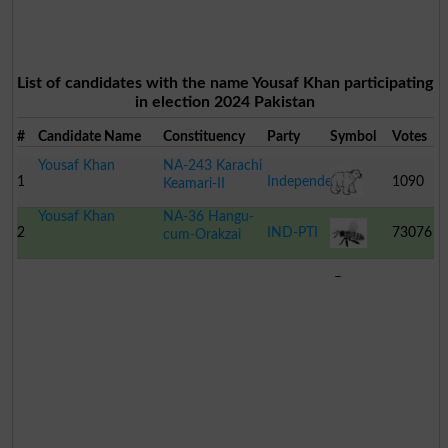
List of candidates with the name Yousaf Khan participating
in election 2024 Pakistan
#
Candidate Name
Constituency
Party
Symbol
Votes
Yousaf Khan
NA-243 Karachi
1
Independent
1090
Keamari-II
Yousaf Khan
NA-36 Hangu-
Bear
2
IND-PTI
73076
cum-Orakzai
Bee