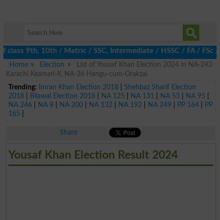
 class 9th, 10th / Matric / SSC, Intermediate / HSSC / FA / FSc 
Home
Election
List of Yousaf Khan Election 2024 in NA-243
Karachi Keamari-II, NA-36 Hangu-cum-Orakzai
Trending:
Imran Khan Election 2018
|
Shehbaz Sharif Election
2018
|
Bilawal Election 2018
|
NA 125
|
NA 131
|
NA 53
|
NA 95
|
NA 246
|
NA 8
|
NA 200
|
NA 132
|
NA 192
|
NA 249
|
PP 164
|
PP
165
|
Share
Yousaf Khan Election Result 2024