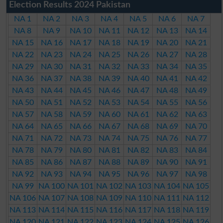
Election Results 2024 Pakistan
NA 1
NA 2
NA 3
NA 4
NA 5
NA 6
NA 7
NA 8
NA 9
NA 10
NA 11
NA 12
NA 13
NA 14
NA 15
NA 16
NA 17
NA 18
NA 19
NA 20
NA 21
NA 22
NA 23
NA 24
NA 25
NA 26
NA 27
NA 28
NA 29
NA 30
NA 31
NA 32
NA 33
NA 34
NA 35
NA 36
NA 37
NA 38
NA 39
NA 40
NA 41
NA 42
NA 43
NA 44
NA 45
NA 46
NA 47
NA 48
NA 49
NA 50
NA 51
NA 52
NA 53
NA 54
NA 55
NA 56
NA 57
NA 58
NA 59
NA 60
NA 61
NA 62
NA 63
NA 64
NA 65
NA 66
NA 67
NA 68
NA 69
NA 70
NA 71
NA 72
NA 73
NA 74
NA 75
NA 76
NA 77
NA 78
NA 79
NA 80
NA 81
NA 82
NA 83
NA 84
NA 85
NA 86
NA 87
NA 88
NA 89
NA 90
NA 91
NA 92
NA 93
NA 94
NA 95
NA 96
NA 97
NA 98
NA 99
NA 100
NA 101
NA 102
NA 103
NA 104
NA 105
NA 106
NA 107
NA 108
NA 109
NA 110
NA 111
NA 112
NA 113
NA 114
NA 115
NA 116
NA 117
NA 118
NA 119
NA 120
NA 121
NA 122
NA 123
NA 124
NA 125
NA 126