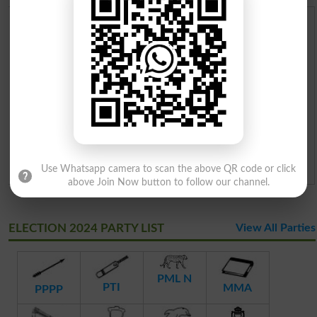
Use Whatsapp camera to scan the above QR code or click
above Join Now button to follow our channel.
ELECTION 2024 PARTY LIST
View All Parties
PML N
PTI
MMA
PPPP