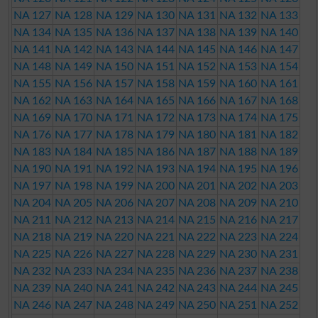
NA 127
NA 128
NA 129
NA 130
NA 131
NA 132
NA 133
NA 134
NA 135
NA 136
NA 137
NA 138
NA 139
NA 140
NA 141
NA 142
NA 143
NA 144
NA 145
NA 146
NA 147
NA 148
NA 149
NA 150
NA 151
NA 152
NA 153
NA 154
NA 155
NA 156
NA 157
NA 158
NA 159
NA 160
NA 161
NA 162
NA 163
NA 164
NA 165
NA 166
NA 167
NA 168
NA 169
NA 170
NA 171
NA 172
NA 173
NA 174
NA 175
NA 176
NA 177
NA 178
NA 179
NA 180
NA 181
NA 182
NA 183
NA 184
NA 185
NA 186
NA 187
NA 188
NA 189
NA 190
NA 191
NA 192
NA 193
NA 194
NA 195
NA 196
NA 197
NA 198
NA 199
NA 200
NA 201
NA 202
NA 203
NA 204
NA 205
NA 206
NA 207
NA 208
NA 209
NA 210
NA 211
NA 212
NA 213
NA 214
NA 215
NA 216
NA 217
NA 218
NA 219
NA 220
NA 221
NA 222
NA 223
NA 224
NA 225
NA 226
NA 227
NA 228
NA 229
NA 230
NA 231
NA 232
NA 233
NA 234
NA 235
NA 236
NA 237
NA 238
NA 239
NA 240
NA 241
NA 242
NA 243
NA 244
NA 245
NA 246
NA 247
NA 248
NA 249
NA 250
NA 251
NA 252