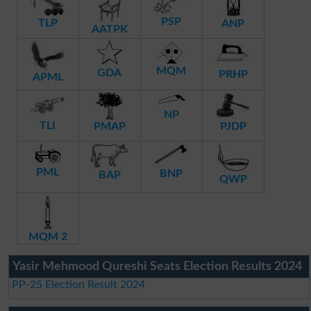
PSP
TLP
ANP
AATPK
MQM
GDA
PRHP
APML
NP
TLI
PMAP
PJDP
PML
BNP
BAP
QWP
MQM 2
Yasir Mehmood Qureshi Seats Election Results 2024
PP-25 Election Result 2024