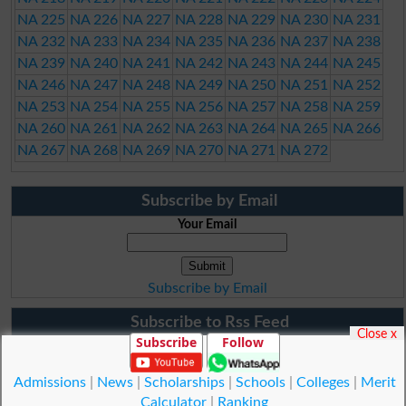
NA 225
NA 226
NA 227
NA 228
NA 229
NA 230
NA 231
NA 232
NA 233
NA 234
NA 235
NA 236
NA 237
NA 238
NA 239
NA 240
NA 241
NA 242
NA 243
NA 244
NA 245
NA 246
NA 247
NA 248
NA 249
NA 250
NA 251
NA 252
NA 253
NA 254
NA 255
NA 256
NA 257
NA 258
NA 259
NA 260
NA 261
NA 262
NA 263
NA 264
NA 265
NA 266
NA 267
NA 268
NA 269
NA 270
NA 271
NA 272
Subscribe by Email
Your Email
Subscribe by Email
Subscribe to Rss Feed
Close x
Subscribe
Follow
Admissions
|
News
|
Scholarships
|
Schools
|
Colleges
|
Merit
Calculator
|
Ranking