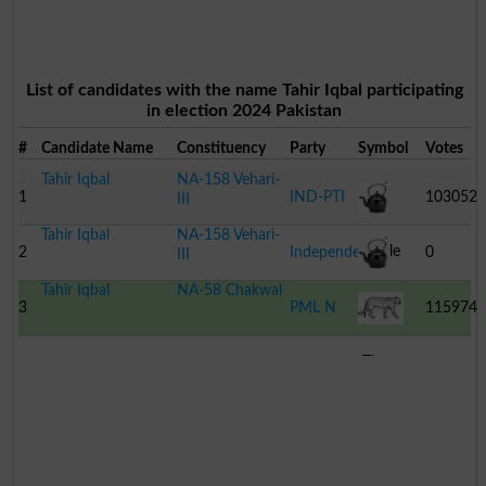
List of candidates with the name Tahir Iqbal participating
in election 2024 Pakistan
#
Candidate Name
Constituency
Party
Symbol
Votes
Tahir Iqbal
NA-158 Vehari-
1
IND-PTI
103052
III
Tahir Iqbal
NA-158 Vehari-
Kettle
2
Independent
0
III
Tahir Iqbal
NA-58 Chakwal
Kettle
3
PML N
115974
Tiger