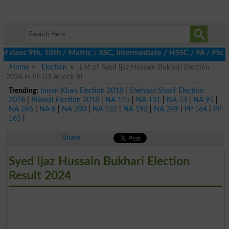
f class 9th, 10th / Matric / SSC, Intermediate / HSSC / FA / FSc 
Home
Election
List of Syed Ijaz Hussain Bukhari Election
2024 in PP-03 Attock-III
Trending:
Imran Khan Election 2018
|
Shehbaz Sharif Election
2018
|
Bilawal Election 2018
|
NA 125
|
NA 131
|
NA 53
|
NA 95
|
NA 246
|
NA 8
|
NA 200
|
NA 132
|
NA 192
|
NA 249
|
PP 164
|
PP
165
|
Share
Syed Ijaz Hussain Bukhari Election
Result 2024