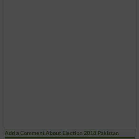
Add a Comment About Election 2018 Pakistan