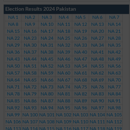
Election Results 2024 Pakistan
NA 1
NA 2
NA 3
NA 4
NA 5
NA 6
NA 7
NA 8
NA 9
NA 10
NA 11
NA 12
NA 13
NA 14
NA 15
NA 16
NA 17
NA 18
NA 19
NA 20
NA 21
NA 22
NA 23
NA 24
NA 25
NA 26
NA 27
NA 28
NA 29
NA 30
NA 31
NA 32
NA 33
NA 34
NA 35
NA 36
NA 37
NA 38
NA 39
NA 40
NA 41
NA 42
NA 43
NA 44
NA 45
NA 46
NA 47
NA 48
NA 49
NA 50
NA 51
NA 52
NA 53
NA 54
NA 55
NA 56
NA 57
NA 58
NA 59
NA 60
NA 61
NA 62
NA 63
NA 64
NA 65
NA 66
NA 67
NA 68
NA 69
NA 70
NA 71
NA 72
NA 73
NA 74
NA 75
NA 76
NA 77
NA 78
NA 79
NA 80
NA 81
NA 82
NA 83
NA 84
NA 85
NA 86
NA 87
NA 88
NA 89
NA 90
NA 91
NA 92
NA 93
NA 94
NA 95
NA 96
NA 97
NA 98
NA 99
NA 100
NA 101
NA 102
NA 103
NA 104
NA 105
NA 106
NA 107
NA 108
NA 109
NA 110
NA 111
NA 112
NA 113
NA 114
NA 115
NA 116
NA 117
NA 118
NA 119