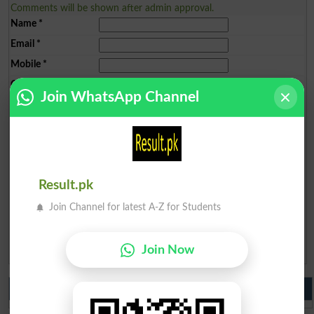
Comments will be shown after admin approval.
Name
*
Email
*
Mobile
*
City
*
Join WhatsApp Channel
Your Comment
*
Result.pk
Question: What is
Join Channel for latest A-Z for Students
capital of Pakistan?
(Answer can be from
islamabad
|
lahore
)
Join Now
Spam comments will not be approved at all.
Do you like us?