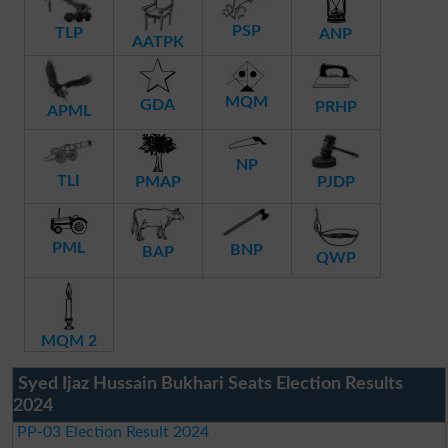
PSP
TLP
ANP
AATPK
MQM
GDA
PRHP
APML
NP
TLI
PMAP
PJDP
PML
BNP
BAP
QWP
MQM 2
Syed Ijaz Hussain Bukhari Seats Election Results
2024
PP-03 Election Result 2024