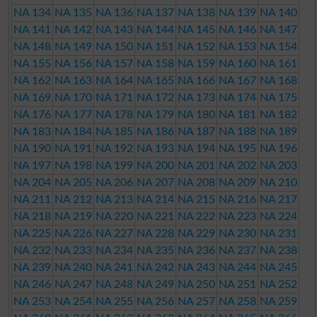
NA 134
NA 135
NA 136
NA 137
NA 138
NA 139
NA 140
NA 141
NA 142
NA 143
NA 144
NA 145
NA 146
NA 147
NA 148
NA 149
NA 150
NA 151
NA 152
NA 153
NA 154
NA 155
NA 156
NA 157
NA 158
NA 159
NA 160
NA 161
NA 162
NA 163
NA 164
NA 165
NA 166
NA 167
NA 168
NA 169
NA 170
NA 171
NA 172
NA 173
NA 174
NA 175
NA 176
NA 177
NA 178
NA 179
NA 180
NA 181
NA 182
NA 183
NA 184
NA 185
NA 186
NA 187
NA 188
NA 189
NA 190
NA 191
NA 192
NA 193
NA 194
NA 195
NA 196
NA 197
NA 198
NA 199
NA 200
NA 201
NA 202
NA 203
NA 204
NA 205
NA 206
NA 207
NA 208
NA 209
NA 210
NA 211
NA 212
NA 213
NA 214
NA 215
NA 216
NA 217
NA 218
NA 219
NA 220
NA 221
NA 222
NA 223
NA 224
NA 225
NA 226
NA 227
NA 228
NA 229
NA 230
NA 231
NA 232
NA 233
NA 234
NA 235
NA 236
NA 237
NA 238
NA 239
NA 240
NA 241
NA 242
NA 243
NA 244
NA 245
NA 246
NA 247
NA 248
NA 249
NA 250
NA 251
NA 252
NA 253
NA 254
NA 255
NA 256
NA 257
NA 258
NA 259