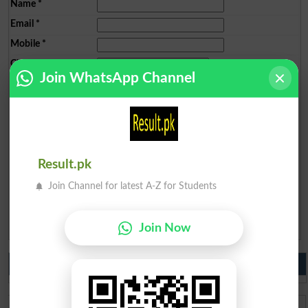
Name
*
Email
*
Mobile
*
City
*
Join WhatsApp Channel
Your Comment
*
Result.pk
Question: What is
Join Channel for latest A-Z for Students
capital of Pakistan?
(Answer can be from
islamabad
|
lahore
)
Join Now
Spam comments will not be approved at all.
Do you like us?