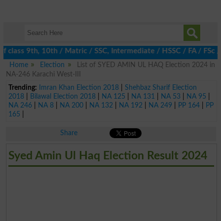
f class 9th, 10th / Matric / SSC, Intermediate / HSSC / FA / FSc 
Home
Election
List of SYED AMIN UL HAQ Election 2024 in
NA-246 Karachi West-III
Trending:
Imran Khan Election 2018
|
Shehbaz Sharif Election
2018
|
Bilawal Election 2018
|
NA 125
|
NA 131
|
NA 53
|
NA 95
|
NA 246
|
NA 8
|
NA 200
|
NA 132
|
NA 192
|
NA 249
|
PP 164
|
PP
165
|
Share
Syed Amin Ul Haq Election Result 2024