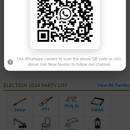
Use Whatsapp camera to scan the above QR code or click
above Join Now button to follow our channel.
ELECTION 2024 PARTY LIST
View All Parties
PML N
PTI
MMA
PPPP