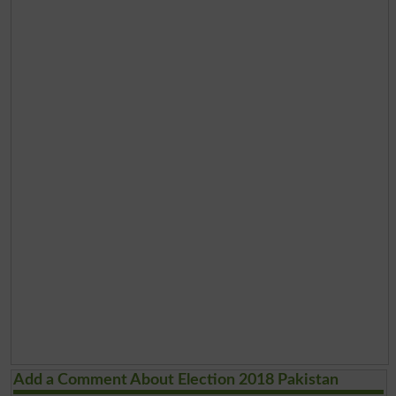
Add a Comment About Election 2018 Pakistan