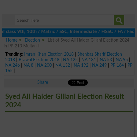
f class 9th, 10th / Matric / SSC, Intermediate / HSSC / FA / FSc
Home
Election
List of Syed Ali Haider Gillani Election 2024
in PP-213 Multan-I
Trending:
Imran Khan Election 2018
|
Shehbaz Sharif Election
2018
|
Bilawal Election 2018
|
NA 125
|
NA 131
|
NA 53
|
NA 95
|
NA 246
|
NA 8
|
NA 200
|
NA 132
|
NA 192
|
NA 249
|
PP 164
|
PP
165
|
Share
Syed Ali Haider Gillani Election Result
2024