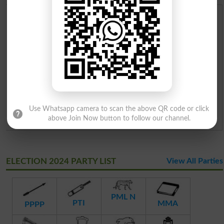
Use Whatsapp camera to scan the above QR code or click
above Join Now button to follow our channel.
ELECTION 2024 PARTY LIST
View All Parties
PML N
PTI
MMA
PPPP