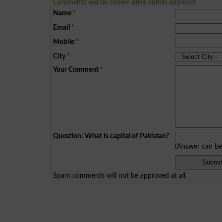
Comments will be shown after admin approval.
Name
*
Email
*
Mobile
*
City
*
Your Comment
*
Question: What is capital of Pakistan?
(Answer can b
Spam comments will not be approved at all.