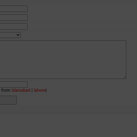
e from
islamabad
|
lahore
)