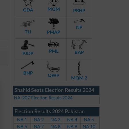
MQM
GDA
PRHP
NP
TLI
PMAP
PML
BAP
PJDP
BNP
QWP
MQM 2
Shahid Seats Election Results 2024
NA-207 Election Result 2024
Election Results 2024 Pakistan
NA 1
NA 2
NA 3
NA 4
NA 5
NA 6
NA 7
NA 8
NA 9
NA 10