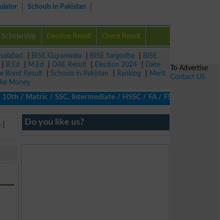
ulator
Schools in Pakistan
Scholarship
Election Result
Check Result
isalabad
|
BISE Gujranwala
|
BISE Sargodha
|
BISE
|
B.Ed
|
M.Ed
|
DAE Result
|
Election 2024
|
Date
To Advertise
ze Bond Result
|
Schools in Pakistan
|
Ranking
|
Merit
Contact US
ke Money
0th / Matric / SSC, Intermediate / HSSC / FA / FSc / Inter, 5th 
Do you like us?
5
|