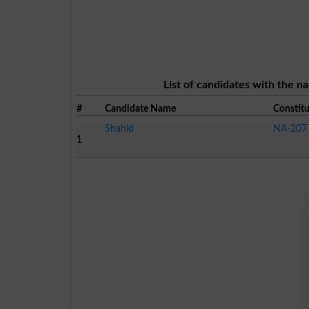
List of candidates with the n
#
Candidate Name
Constit
Shahid
NA-207 
1