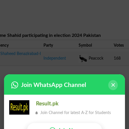
ame Shahid participating in election 2024 Pakistan
uency
Party
Symbol
Votes
Shaheed Benazirabad-I
Independent
Peacock
168
Join WhatsApp Channel
Result.pk
Join Channel for latest A-Z for Students