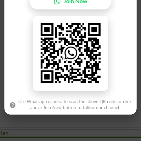
Join Now
Use Whatsapp camera to scan the above QR code or click
above Join Now button to follow our channel.
stan