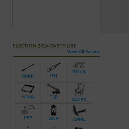
ELECTION 2024 PARTY LIST
View All Parties
PML N
PTI
PPPP
MMA
TLP
AATPK
PSP
ANP
APML