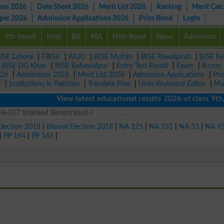
ons 2026
Date Sheet 2026
Merit List 2026
Ranking
Merit Calc
aper 2026
Admission Applications 2026
Prize Bond
Login
9th Result
Inter
BA
MA
Prize Bond
News
Admission
ISE Lahore
|
FBISE
|
AIOU
|
BISE Multan
|
BISE Rawalpindi
|
BISE Fa
|
BISE DG Khan
|
BISE Bahawalpur
|
Entry Test Result
|
Exam
|
B.com
026
|
Admissions 2026
|
Merit List 2026
|
Admission Applications
|
Pri
r
|
Institutions in Pakistan
|
Translate Free
|
Urdu Keyboard Editor
|
Ma
View latest educational results 2026 of class 9th, 1
 NA-207 Shaheed Benazirabad-I
Election 2018
|
Bilawal Election 2018
|
NA 125
|
NA 131
|
NA 53
|
NA 9
|
PP 164
|
PP 165
|