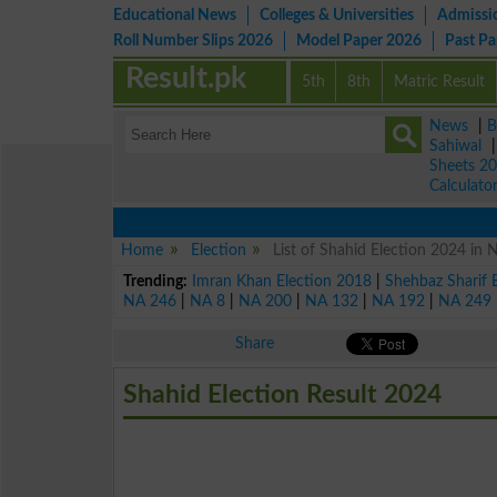
Educational News
Colleges & Universities
Admissi
Roll Number Slips 2026
Model Paper 2026
Past P
Result.pk
5th
8th
Matric Result
News
|
B
Sahiwal
Sheets 2
Calculato
Home
Election
List of Shahid Election 2024 in
Trending:
Imran Khan Election 2018
|
Shehbaz Sharif 
NA 246
|
NA 8
|
NA 200
|
NA 132
|
NA 192
|
NA 249
Share
Shahid Election Result 2024