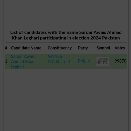
List of candidates with the name Sardar Awais Ahmad
Khan Leghari participating in election 2024 Pakistan
#
Candidate Name
Constituency
Party
Symbol
Votes
Sardar Awais
NA-186
1
PML N
99870
Ahmad Khan
D.G.Khan-III
Leghari
Tiger