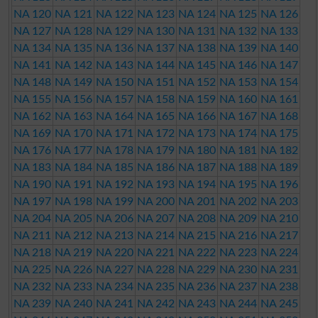
NA 120
NA 121
NA 122
NA 123
NA 124
NA 125
NA 126
NA 127
NA 128
NA 129
NA 130
NA 131
NA 132
NA 133
NA 134
NA 135
NA 136
NA 137
NA 138
NA 139
NA 140
NA 141
NA 142
NA 143
NA 144
NA 145
NA 146
NA 147
NA 148
NA 149
NA 150
NA 151
NA 152
NA 153
NA 154
NA 155
NA 156
NA 157
NA 158
NA 159
NA 160
NA 161
NA 162
NA 163
NA 164
NA 165
NA 166
NA 167
NA 168
NA 169
NA 170
NA 171
NA 172
NA 173
NA 174
NA 175
NA 176
NA 177
NA 178
NA 179
NA 180
NA 181
NA 182
NA 183
NA 184
NA 185
NA 186
NA 187
NA 188
NA 189
NA 190
NA 191
NA 192
NA 193
NA 194
NA 195
NA 196
NA 197
NA 198
NA 199
NA 200
NA 201
NA 202
NA 203
NA 204
NA 205
NA 206
NA 207
NA 208
NA 209
NA 210
NA 211
NA 212
NA 213
NA 214
NA 215
NA 216
NA 217
NA 218
NA 219
NA 220
NA 221
NA 222
NA 223
NA 224
NA 225
NA 226
NA 227
NA 228
NA 229
NA 230
NA 231
NA 232
NA 233
NA 234
NA 235
NA 236
NA 237
NA 238
NA 239
NA 240
NA 241
NA 242
NA 243
NA 244
NA 245