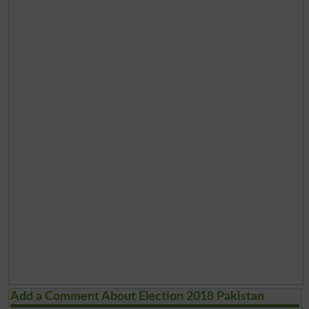
Add a Comment About Election 2018 Pakistan