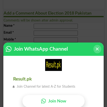
Add a Comment About Election 2018 Pakistan
Comments will be shown after admin approval.
Name
*
Email
*
Mobile
*
City
*
Join WhatsApp Channel
Your Comment
*
Result.pk
Question: What is
Join Channel for latest A-Z for Students
capital of Pakistan?
(Answer can be from
islamabad
|
lahore
)
Join Now
Spam comments will not be approved at all.