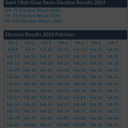
Sami Ullah Khan Seats Election Results 2024
NA-39 Election Result 2024
PK-76 Election Result 2024
PP-145 Election Result 2024
Election Results 2024 Pakistan
NA 1
NA 2
NA 3
NA 4
NA 5
NA 6
NA 7
NA 8
NA 9
NA 10
NA 11
NA 12
NA 13
NA 14
NA 15
NA 16
NA 17
NA 18
NA 19
NA 20
NA 21
NA 22
NA 23
NA 24
NA 25
NA 26
NA 27
NA 28
NA 29
NA 30
NA 31
NA 32
NA 33
NA 34
NA 35
NA 36
NA 37
NA 38
NA 39
NA 40
NA 41
NA 42
NA 43
NA 44
NA 45
NA 46
NA 47
NA 48
NA 49
NA 50
NA 51
NA 52
NA 53
NA 54
NA 55
NA 56
NA 57
NA 58
NA 59
NA 60
NA 61
NA 62
NA 63
NA 64
NA 65
NA 66
NA 67
NA 68
NA 69
NA 70
NA 71
NA 72
NA 73
NA 74
NA 75
NA 76
NA 77
NA 78
NA 79
NA 80
NA 81
NA 82
NA 83
NA 84
NA 85
NA 86
NA 87
NA 88
NA 89
NA 90
NA 91