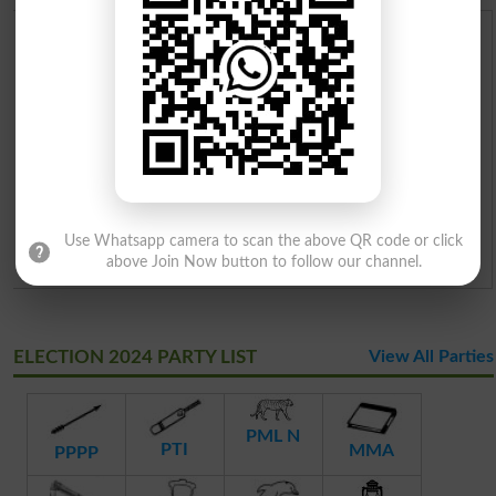
Use Whatsapp camera to scan the above QR code or click
above Join Now button to follow our channel.
ELECTION 2024 PARTY LIST
View All Parties
PML N
PTI
MMA
PPPP