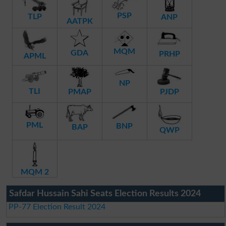
PSP
TLP
ANP
AATPK
MQM
GDA
PRHP
APML
NP
TLI
PMAP
PJDP
PML
BNP
BAP
QWP
MQM 2
Safdar Hussain Sahi Seats Election Results 2024
PP-77 Election Result 2024