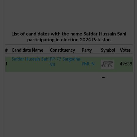
List of candidates with the name Safdar Hussain Sahi
participating in election 2024 Pakistan
#
Candidate Name
Constituency
Party
Symbol
Votes
Safdar Hussain Sahi
PP-77 Sargodha-
1
PML N
49638
VII
Tiger