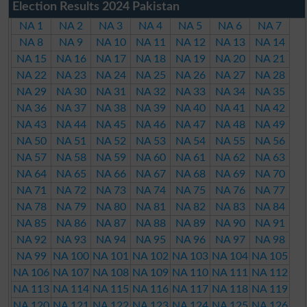
Election Results 2024 Pakistan
NA 1
NA 2
NA 3
NA 4
NA 5
NA 6
NA 7
NA 8
NA 9
NA 10
NA 11
NA 12
NA 13
NA 14
NA 15
NA 16
NA 17
NA 18
NA 19
NA 20
NA 21
NA 22
NA 23
NA 24
NA 25
NA 26
NA 27
NA 28
NA 29
NA 30
NA 31
NA 32
NA 33
NA 34
NA 35
NA 36
NA 37
NA 38
NA 39
NA 40
NA 41
NA 42
NA 43
NA 44
NA 45
NA 46
NA 47
NA 48
NA 49
NA 50
NA 51
NA 52
NA 53
NA 54
NA 55
NA 56
NA 57
NA 58
NA 59
NA 60
NA 61
NA 62
NA 63
NA 64
NA 65
NA 66
NA 67
NA 68
NA 69
NA 70
NA 71
NA 72
NA 73
NA 74
NA 75
NA 76
NA 77
NA 78
NA 79
NA 80
NA 81
NA 82
NA 83
NA 84
NA 85
NA 86
NA 87
NA 88
NA 89
NA 90
NA 91
NA 92
NA 93
NA 94
NA 95
NA 96
NA 97
NA 98
NA 99
NA 100
NA 101
NA 102
NA 103
NA 104
NA 105
NA 106
NA 107
NA 108
NA 109
NA 110
NA 111
NA 112
NA 113
NA 114
NA 115
NA 116
NA 117
NA 118
NA 119
NA 120
NA 121
NA 122
NA 123
NA 124
NA 125
NA 126