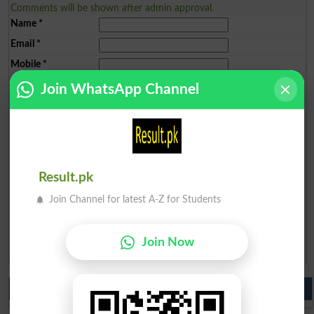
Comments will be shown after admin approval.
Name
*
Email
*
Mobile
*
City
*
Join WhatsApp Channel
Your Comment
*
Result.pk
Question: What is
Join Channel for latest A-Z for Students
capital of Pakistan?
(Answer can be from
islamabad
|
lahore
)
Join Now
Spam comments will not be approved at all.
Do you like us?