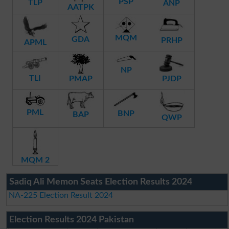
PSP
TLP
ANP
AATPK
MQM
GDA
PRHP
APML
NP
TLI
PMAP
PJDP
PML
BNP
BAP
QWP
MQM 2
Sadiq Ali Memon Seats Election Results 2024
NA-225 Election Result 2024
Election Results 2024 Pakistan