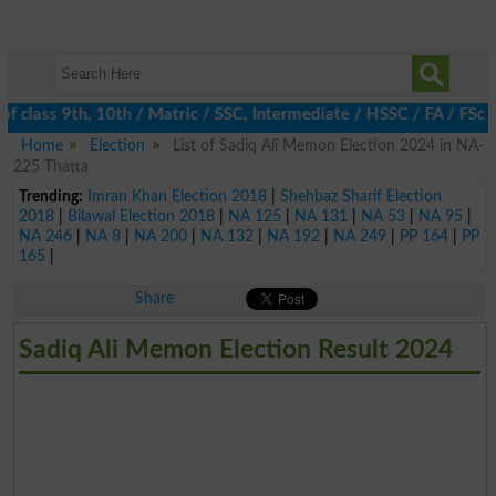
f class 9th, 10th / Matric / SSC, Intermediate / HSSC / FA / FSc 
Home
Election
List of Sadiq Ali Memon Election 2024 in NA-
225 Thatta
Trending:
Imran Khan Election 2018
|
Shehbaz Sharif Election
2018
|
Bilawal Election 2018
|
NA 125
|
NA 131
|
NA 53
|
NA 95
|
NA 246
|
NA 8
|
NA 200
|
NA 132
|
NA 192
|
NA 249
|
PP 164
|
PP
165
|
Share
Sadiq Ali Memon Election Result 2024