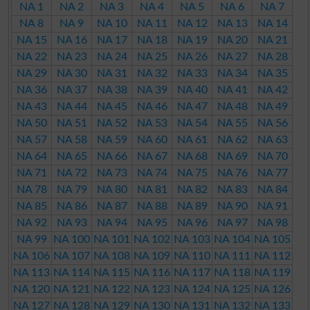
NA 1
NA 2
NA 3
NA 4
NA 5
NA 6
NA 7
NA 8
NA 9
NA 10
NA 11
NA 12
NA 13
NA 14
NA 15
NA 16
NA 17
NA 18
NA 19
NA 20
NA 21
NA 22
NA 23
NA 24
NA 25
NA 26
NA 27
NA 28
NA 29
NA 30
NA 31
NA 32
NA 33
NA 34
NA 35
NA 36
NA 37
NA 38
NA 39
NA 40
NA 41
NA 42
NA 43
NA 44
NA 45
NA 46
NA 47
NA 48
NA 49
NA 50
NA 51
NA 52
NA 53
NA 54
NA 55
NA 56
NA 57
NA 58
NA 59
NA 60
NA 61
NA 62
NA 63
NA 64
NA 65
NA 66
NA 67
NA 68
NA 69
NA 70
NA 71
NA 72
NA 73
NA 74
NA 75
NA 76
NA 77
NA 78
NA 79
NA 80
NA 81
NA 82
NA 83
NA 84
NA 85
NA 86
NA 87
NA 88
NA 89
NA 90
NA 91
NA 92
NA 93
NA 94
NA 95
NA 96
NA 97
NA 98
NA 99
NA 100
NA 101
NA 102
NA 103
NA 104
NA 105
NA 106
NA 107
NA 108
NA 109
NA 110
NA 111
NA 112
NA 113
NA 114
NA 115
NA 116
NA 117
NA 118
NA 119
NA 120
NA 121
NA 122
NA 123
NA 124
NA 125
NA 126
NA 127
NA 128
NA 129
NA 130
NA 131
NA 132
NA 133