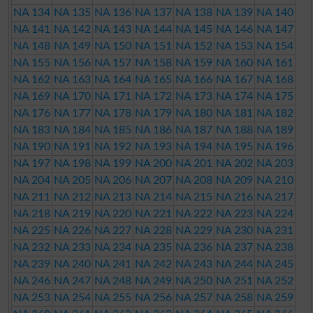
NA 134
NA 135
NA 136
NA 137
NA 138
NA 139
NA 140
NA 141
NA 142
NA 143
NA 144
NA 145
NA 146
NA 147
NA 148
NA 149
NA 150
NA 151
NA 152
NA 153
NA 154
NA 155
NA 156
NA 157
NA 158
NA 159
NA 160
NA 161
NA 162
NA 163
NA 164
NA 165
NA 166
NA 167
NA 168
NA 169
NA 170
NA 171
NA 172
NA 173
NA 174
NA 175
NA 176
NA 177
NA 178
NA 179
NA 180
NA 181
NA 182
NA 183
NA 184
NA 185
NA 186
NA 187
NA 188
NA 189
NA 190
NA 191
NA 192
NA 193
NA 194
NA 195
NA 196
NA 197
NA 198
NA 199
NA 200
NA 201
NA 202
NA 203
NA 204
NA 205
NA 206
NA 207
NA 208
NA 209
NA 210
NA 211
NA 212
NA 213
NA 214
NA 215
NA 216
NA 217
NA 218
NA 219
NA 220
NA 221
NA 222
NA 223
NA 224
NA 225
NA 226
NA 227
NA 228
NA 229
NA 230
NA 231
NA 232
NA 233
NA 234
NA 235
NA 236
NA 237
NA 238
NA 239
NA 240
NA 241
NA 242
NA 243
NA 244
NA 245
NA 246
NA 247
NA 248
NA 249
NA 250
NA 251
NA 252
NA 253
NA 254
NA 255
NA 256
NA 257
NA 258
NA 259