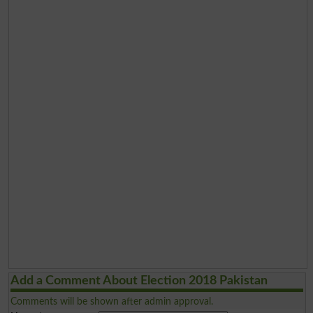
Add a Comment About Election 2018 Pakistan
Comments will be shown after admin approval.