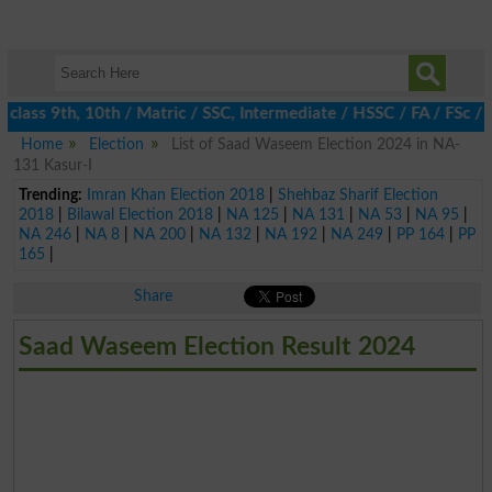
 class 9th, 10th / Matric / SSC, Intermediate / HSSC / FA / FSc /
Home
Election
List of Saad Waseem Election 2024 in NA-
131 Kasur-I
Trending:
Imran Khan Election 2018
|
Shehbaz Sharif Election
2018
|
Bilawal Election 2018
|
NA 125
|
NA 131
|
NA 53
|
NA 95
|
NA 246
|
NA 8
|
NA 200
|
NA 132
|
NA 192
|
NA 249
|
PP 164
|
PP
165
|
Share
Saad Waseem Election Result 2024