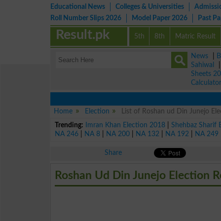
Educational News
Colleges & Universities
Admissi
Roll Number Slips 2026
Model Paper 2026
Past P
Result.pk
5th
8th
Matric Result
News
|
B
Sahiwal
Sheets 2
Calculato
Home
Election
List of Roshan ud Din Junejo El
Trending:
Imran Khan Election 2018
|
Shehbaz Sharif 
NA 246
|
NA 8
|
NA 200
|
NA 132
|
NA 192
|
NA 249
Share
Roshan Ud Din Junejo Election R