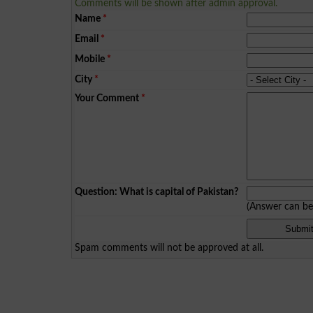
Comments will be shown after admin approval.
Name
*
Email
*
Mobile
*
City
*
Your Comment
*
Question: What is capital of Pakistan?
(Answer can b
Spam comments will not be approved at all.