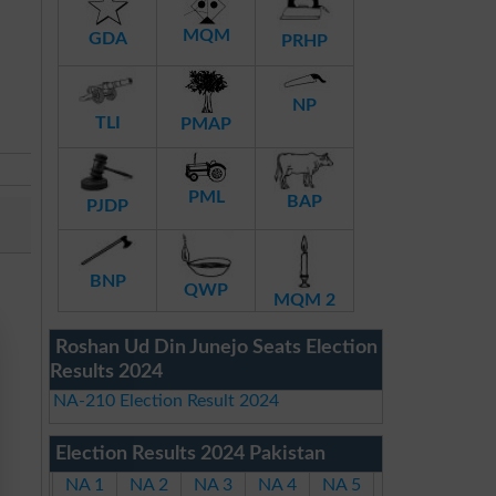
MQM
GDA
PRHP
NP
TLI
PMAP
PML
BAP
PJDP
BNP
QWP
MQM 2
Roshan Ud Din Junejo Seats Election
Results 2024
NA-210 Election Result 2024
Election Results 2024 Pakistan
NA 1
NA 2
NA 3
NA 4
NA 5