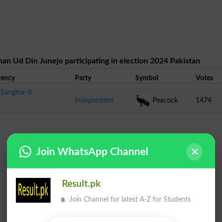
han Ud Din Junejo participating in election 2024 Pakistan
uency
Party
Symbol
Votes
Sanghar-II
Independent
Peacock
1474
Join WhatsApp Channel
Result.pk
Join Channel for latest A-Z for Students