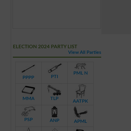
ELECTION 2024 PARTY LIST
View All Parties
PML N
PTI
PPPP
MMA
TLP
AATPK
PSP
ANP
APML