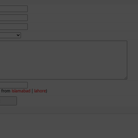
e from
islamabad
|
lahore
)