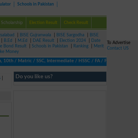
ulator
Schools in Pakistan
Scholarship
Election Result
Check Result
isalabad
|
BISE Gujranwala
|
BISE Sargodha
|
BISE
|
B.Ed
|
M.Ed
|
DAE Result
|
Election 2024
|
Date
To Advertise
ze Bond Result
|
Schools in Pakistan
|
Ranking
|
Merit
Contact US
ke Money
10th / Matric / SSC, Intermediate / HSSC / FA / FSc / Inter, 5th
Do you like us?
5
|