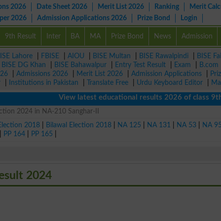
ons 2026
Date Sheet 2026
Merit List 2026
Ranking
Merit Calc
aper 2026
Admission Applications 2026
Prize Bond
Login
9th Result
Inter
BA
MA
Prize Bond
News
Admission
ISE Lahore
|
FBISE
|
AIOU
|
BISE Multan
|
BISE Rawalpindi
|
BISE Fa
|
BISE DG Khan
|
BISE Bahawalpur
|
Entry Test Result
|
Exam
|
B.com
026
|
Admissions 2026
|
Merit List 2026
|
Admission Applications
|
Pri
r
|
Institutions in Pakistan
|
Translate Free
|
Urdu Keyboard Editor
|
Ma
View latest educational results 2026 of class 9th, 
ection 2024 in NA-210 Sanghar-II
Election 2018
|
Bilawal Election 2018
|
NA 125
|
NA 131
|
NA 53
|
NA 9
|
PP 164
|
PP 165
|
esult 2024