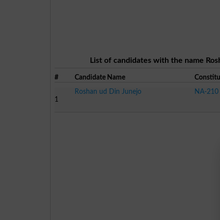
List of candidates with the name Ros
#
Candidate Name
Constit
Roshan ud Din Junejo
NA-210 
1