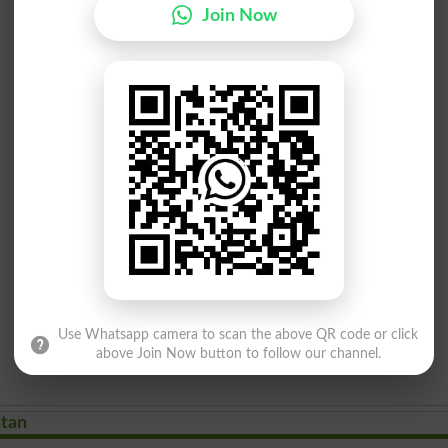
Join Now
Use Whatsapp camera to scan the above QR code or click
above Join Now button to follow our channel.
stan