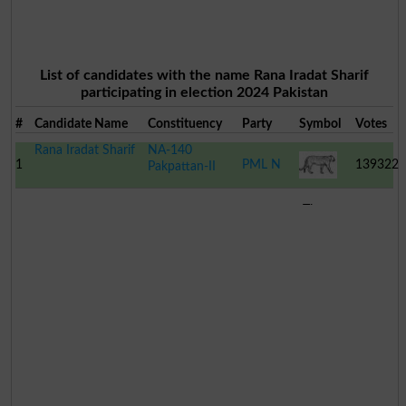
List of candidates with the name Rana Iradat Sharif
participating in election 2024 Pakistan
#
Candidate Name
Constituency
Party
Symbol
Votes
Rana Iradat Sharif
NA-140
1
PML N
139322
Pakpattan-II
Tiger