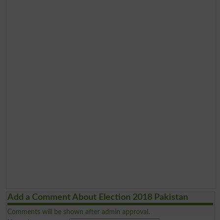
Add a Comment About Election 2018 Pakistan
Comments will be shown after admin approval.