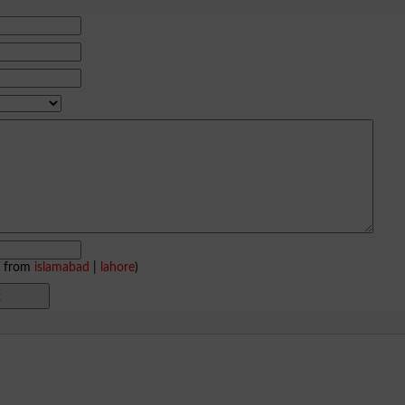
e from
islamabad
|
lahore
)