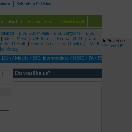
ulator
Schools in Pakistan
Scholarship
Election Result
Check Result
isalabad
|
BISE Gujranwala
|
BISE Sargodha
|
BISE
|
B.Ed
|
M.Ed
|
DAE Result
|
Election 2024
|
Date
To Advertise
ze Bond Result
|
Schools in Pakistan
|
Ranking
|
Merit
Contact US
ke Money
0th / Matric / SSC, Intermediate / HSSC / FA / FSc / Inter, 5th 
Do you like us?
5
|