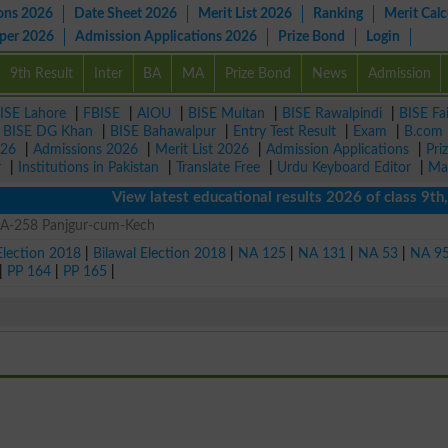
ons 2026
Date Sheet 2026
Merit List 2026
Ranking
Merit Calc
aper 2026
Admission Applications 2026
Prize Bond
Login
9th Result
Inter
BA
MA
Prize Bond
News
Admission
ISE Lahore
|
FBISE
|
AIOU
|
BISE Multan
|
BISE Rawalpindi
|
BISE Fa
|
BISE DG Khan
|
BISE Bahawalpur
|
Entry Test Result
|
Exam
|
B.com
026
|
Admissions 2026
|
Merit List 2026
|
Admission Applications
|
Pri
r
|
Institutions in Pakistan
|
Translate Free
|
Urdu Keyboard Editor
|
Ma
View latest educational results 2026 of class 9th, 1
n NA-258 Panjgur-cum-Kech
Election 2018
|
Bilawal Election 2018
|
NA 125
|
NA 131
|
NA 53
|
NA 9
|
PP 164
|
PP 165
|