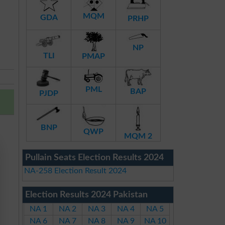
MQM
GDA
PRHP
NP
TLI
PMAP
PML
BAP
PJDP
BNP
QWP
MQM 2
Pullain Seats Election Results 2024
NA-258 Election Result 2024
Election Results 2024 Pakistan
NA 1
NA 2
NA 3
NA 4
NA 5
NA 6
NA 7
NA 8
NA 9
NA 10