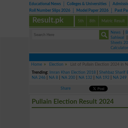
Educational News
Colleges & Universities
Admissi
Roll Number Slips 2026
Model Paper 2026
Past P
Result.pk
5th
8th
Matric Result
News
|
B
Sahiwal
Sheets 2
Calculato
Home
Election
List of Pullain Election 2024 i
Trending:
Imran Khan Election 2018
|
Shehbaz Sharif 
NA 246
|
NA 8
|
NA 200
|
NA 132
|
NA 192
|
NA 249
Share
Pullain Election Result 2024