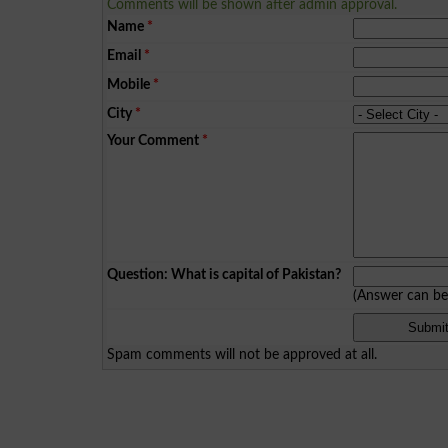
Comments will be shown after admin approval.
Name
*
Email
*
Mobile
*
City
*
Your Comment
*
Question: What is capital of Pakistan?
(Answer can b
Spam comments will not be approved at all.