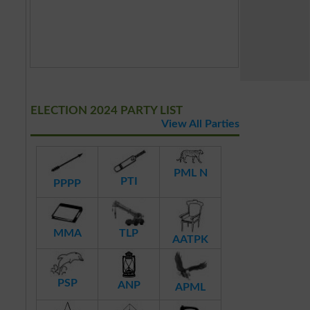
ELECTION 2024 PARTY LIST
View All Parties
PML N
PTI
PPPP
MMA
TLP
AATPK
PSP
ANP
APML