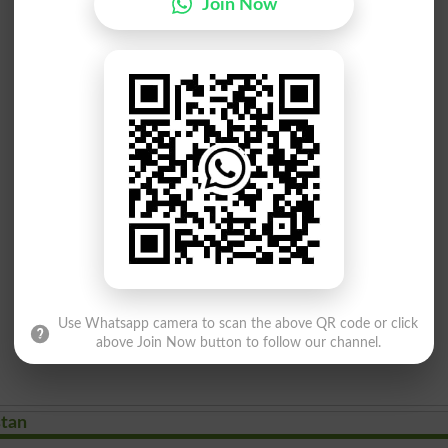
Join Now
Use Whatsapp camera to scan the above QR code or click
above Join Now button to follow our channel.
stan