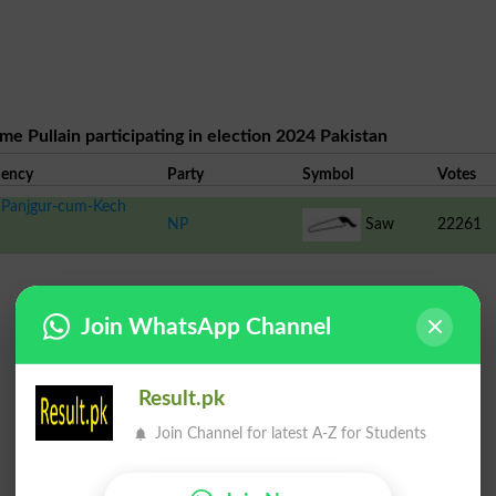
me Pullain participating in election 2024 Pakistan
uency
Party
Symbol
Votes
Panjgur-cum-Kech
NP
Saw
22261
Join WhatsApp Channel
Result.pk
Join Channel for latest A-Z for Students