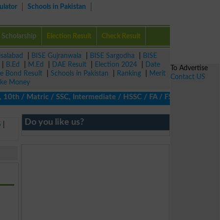
ulator
Schools in Pakistan
Scholarship
Election Result
Check Result
isalabad
|
BISE Gujranwala
|
BISE Sargodha
|
BISE
|
B.Ed
|
M.Ed
|
DAE Result
|
Election 2024
|
Date
To Advertise
ze Bond Result
|
Schools in Pakistan
|
Ranking
|
Merit
Contact US
ke Money
0th / Matric / SSC, Intermediate / HSSC / FA / FSc / Inter, 5th 
Do you like us?
5
|