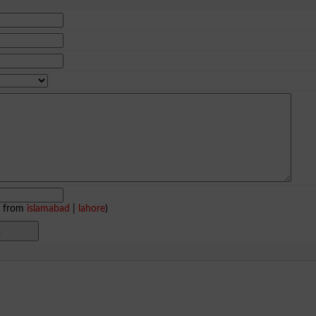
e from
islamabad
|
lahore
)