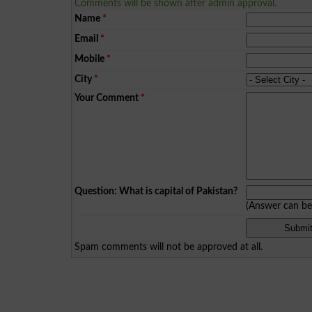
Comments will be shown after admin approval.
Name
*
Email
*
Mobile
*
City
*
Your Comment
*
Question: What is capital of Pakistan?
(Answer can b
Spam comments will not be approved at all.