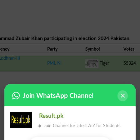
mmad Zubair Khan participating in election 2024 Pakistan
uency
Party
Symbol
Votes
odhran-III
PML N
Tiger
55324
Join WhatsApp Channel
Result.pk
Join Channel for latest A-Z for Students