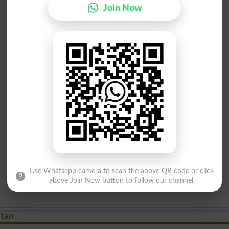
Join Now
Use Whatsapp camera to scan the above QR code or click
above Join Now button to follow our channel.
stan