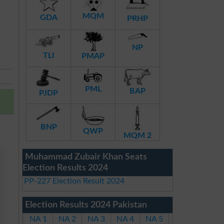
MQM
GDA
PRHP
NP
TLI
PMAP
PML
BAP
PJDP
BNP
QWP
MQM 2
Muhammad Zubair Khan Seats
Election Results 2024
PP-227 Election Result 2024
Election Results 2024 Pakistan
NA 1
NA 2
NA 3
NA 4
NA 5