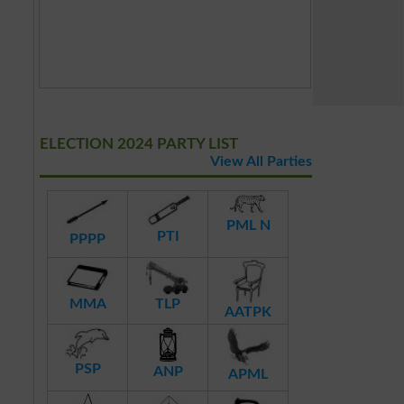
ELECTION 2024 PARTY LIST
View All Parties
PML N
PTI
PPPP
MMA
TLP
AATPK
PSP
ANP
APML