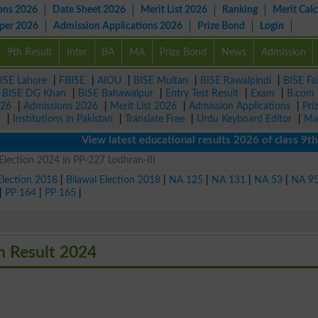
ons 2026
Date Sheet 2026
Merit List 2026
Ranking
Merit Calc
aper 2026
Admission Applications 2026
Prize Bond
Login
9th Result
Inter
BA
MA
Prize Bond
News
Admission
ISE Lahore
|
FBISE
|
AIOU
|
BISE Multan
|
BISE Rawalpindi
|
BISE Fa
|
BISE DG Khan
|
BISE Bahawalpur
|
Entry Test Result
|
Exam
|
B.com
026
|
Admissions 2026
|
Merit List 2026
|
Admission Applications
|
Pri
r
|
Institutions in Pakistan
|
Translate Free
|
Urdu Keyboard Editor
|
Ma
View latest educational results 2026 of class 9th, 1
lection 2024 in PP-227 Lodhran-III
Election 2018
|
Bilawal Election 2018
|
NA 125
|
NA 131
|
NA 53
|
NA 9
|
PP 164
|
PP 165
|
 Result 2024