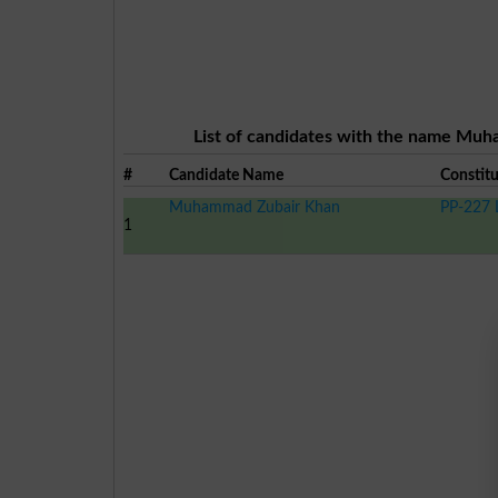
List of candidates with the name Muha
#
Candidate Name
Constit
Muhammad Zubair Khan
PP-227 L
1