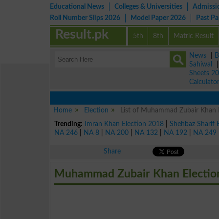
Educational News
Colleges & Universities
Admissi
Roll Number Slips 2026
Model Paper 2026
Past P
Result.pk
5th
8th
Matric Result
News
|
B
Sahiwal
Sheets 2
Calculato
Home
Election
List of Muhammad Zubair Khan E
Trending:
Imran Khan Election 2018
|
Shehbaz Sharif 
NA 246
|
NA 8
|
NA 200
|
NA 132
|
NA 192
|
NA 249
Share
Muhammad Zubair Khan Election