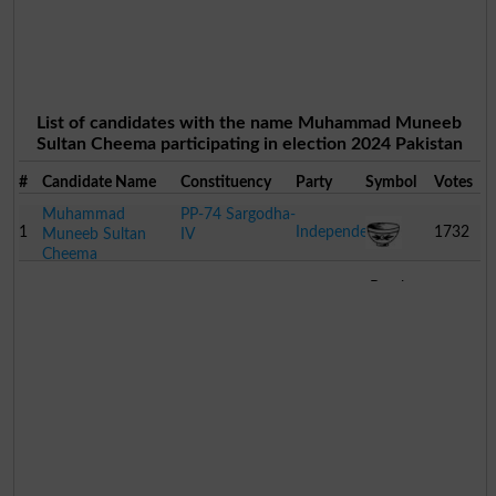
List of candidates with the name Muhammad Muneeb
Sultan Cheema participating in election 2024 Pakistan
#
Candidate Name
Constituency
Party
Symbol
Votes
Muhammad
PP-74 Sargodha-
1
Independent
1732
Muneeb Sultan
IV
Cheema
Bowl