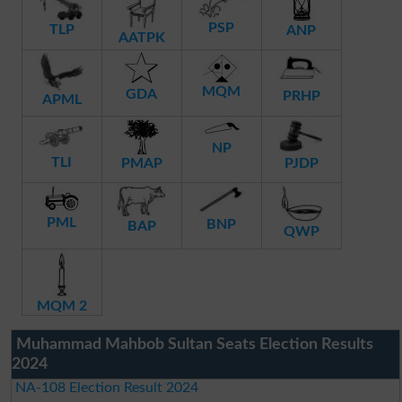
PSP
TLP
ANP
AATPK
MQM
GDA
PRHP
APML
NP
TLI
PMAP
PJDP
PML
BNP
BAP
QWP
MQM 2
Muhammad Mahbob Sultan Seats Election Results
2024
NA-108 Election Result 2024