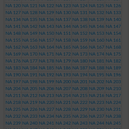
NA 120
NA 121
NA 122
NA 123
NA 124
NA 125
NA 126
NA 127
NA 128
NA 129
NA 130
NA 131
NA 132
NA 133
NA 134
NA 135
NA 136
NA 137
NA 138
NA 139
NA 140
NA 141
NA 142
NA 143
NA 144
NA 145
NA 146
NA 147
NA 148
NA 149
NA 150
NA 151
NA 152
NA 153
NA 154
NA 155
NA 156
NA 157
NA 158
NA 159
NA 160
NA 161
NA 162
NA 163
NA 164
NA 165
NA 166
NA 167
NA 168
NA 169
NA 170
NA 171
NA 172
NA 173
NA 174
NA 175
NA 176
NA 177
NA 178
NA 179
NA 180
NA 181
NA 182
NA 183
NA 184
NA 185
NA 186
NA 187
NA 188
NA 189
NA 190
NA 191
NA 192
NA 193
NA 194
NA 195
NA 196
NA 197
NA 198
NA 199
NA 200
NA 201
NA 202
NA 203
NA 204
NA 205
NA 206
NA 207
NA 208
NA 209
NA 210
NA 211
NA 212
NA 213
NA 214
NA 215
NA 216
NA 217
NA 218
NA 219
NA 220
NA 221
NA 222
NA 223
NA 224
NA 225
NA 226
NA 227
NA 228
NA 229
NA 230
NA 231
NA 232
NA 233
NA 234
NA 235
NA 236
NA 237
NA 238
NA 239
NA 240
NA 241
NA 242
NA 243
NA 244
NA 245