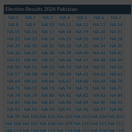
Election Results 2024 Pakistan
NA 1
NA 2
NA 3
NA 4
NA 5
NA 6
NA 7
NA 8
NA 9
NA 10
NA 11
NA 12
NA 13
NA 14
NA 15
NA 16
NA 17
NA 18
NA 19
NA 20
NA 21
NA 22
NA 23
NA 24
NA 25
NA 26
NA 27
NA 28
NA 29
NA 30
NA 31
NA 32
NA 33
NA 34
NA 35
NA 36
NA 37
NA 38
NA 39
NA 40
NA 41
NA 42
NA 43
NA 44
NA 45
NA 46
NA 47
NA 48
NA 49
NA 50
NA 51
NA 52
NA 53
NA 54
NA 55
NA 56
NA 57
NA 58
NA 59
NA 60
NA 61
NA 62
NA 63
NA 64
NA 65
NA 66
NA 67
NA 68
NA 69
NA 70
NA 71
NA 72
NA 73
NA 74
NA 75
NA 76
NA 77
NA 78
NA 79
NA 80
NA 81
NA 82
NA 83
NA 84
NA 85
NA 86
NA 87
NA 88
NA 89
NA 90
NA 91
NA 92
NA 93
NA 94
NA 95
NA 96
NA 97
NA 98
NA 99
NA 100
NA 101
NA 102
NA 103
NA 104
NA 105
NA 106
NA 107
NA 108
NA 109
NA 110
NA 111
NA 112
NA 113
NA 114
NA 115
NA 116
NA 117
NA 118
NA 119