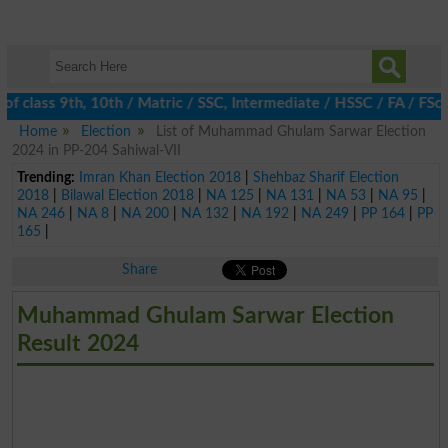
f class 9th, 10th / Matric / SSC, Intermediate / HSSC / FA / FSc
Home
Election
List of Muhammad Ghulam Sarwar Election
2024 in PP-204 Sahiwal-VII
Trending:
Imran Khan Election 2018
|
Shehbaz Sharif Election
2018
|
Bilawal Election 2018
|
NA 125
|
NA 131
|
NA 53
|
NA 95
|
NA 246
|
NA 8
|
NA 200
|
NA 132
|
NA 192
|
NA 249
|
PP 164
|
PP
165
|
Share
Muhammad Ghulam Sarwar Election
Result 2024