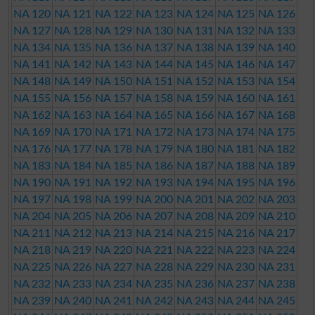
NA 120
NA 121
NA 122
NA 123
NA 124
NA 125
NA 126
NA 127
NA 128
NA 129
NA 130
NA 131
NA 132
NA 133
NA 134
NA 135
NA 136
NA 137
NA 138
NA 139
NA 140
NA 141
NA 142
NA 143
NA 144
NA 145
NA 146
NA 147
NA 148
NA 149
NA 150
NA 151
NA 152
NA 153
NA 154
NA 155
NA 156
NA 157
NA 158
NA 159
NA 160
NA 161
NA 162
NA 163
NA 164
NA 165
NA 166
NA 167
NA 168
NA 169
NA 170
NA 171
NA 172
NA 173
NA 174
NA 175
NA 176
NA 177
NA 178
NA 179
NA 180
NA 181
NA 182
NA 183
NA 184
NA 185
NA 186
NA 187
NA 188
NA 189
NA 190
NA 191
NA 192
NA 193
NA 194
NA 195
NA 196
NA 197
NA 198
NA 199
NA 200
NA 201
NA 202
NA 203
NA 204
NA 205
NA 206
NA 207
NA 208
NA 209
NA 210
NA 211
NA 212
NA 213
NA 214
NA 215
NA 216
NA 217
NA 218
NA 219
NA 220
NA 221
NA 222
NA 223
NA 224
NA 225
NA 226
NA 227
NA 228
NA 229
NA 230
NA 231
NA 232
NA 233
NA 234
NA 235
NA 236
NA 237
NA 238
NA 239
NA 240
NA 241
NA 242
NA 243
NA 244
NA 245