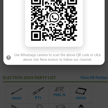
Use Whatsapp camera to scan the above QR code or click
above Join Now button to follow our channel.
ELECTION 2024 PARTY LIST
View All Parties
PML N
PTI
MMA
PPPP