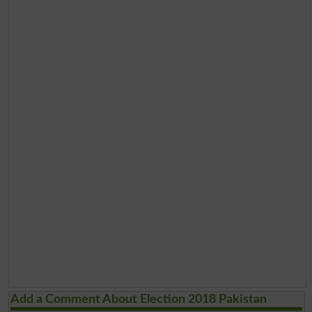
Add a Comment About Election 2018 Pakistan