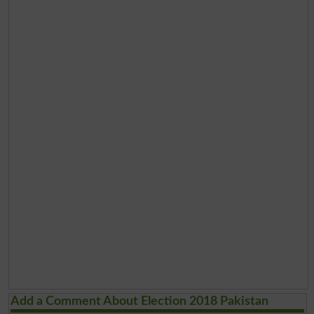
Add a Comment About Election 2018 Pakistan