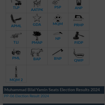
PSP
TLP
ANP
AATPK
MQM
GDA
PRHP
APML
NP
TLI
PMAP
PJDP
PML
BNP
BAP
QWP
MQM 2
Muhammad Bilal Yamin Seats Election Results 2024
PP-06 Election Result 2024