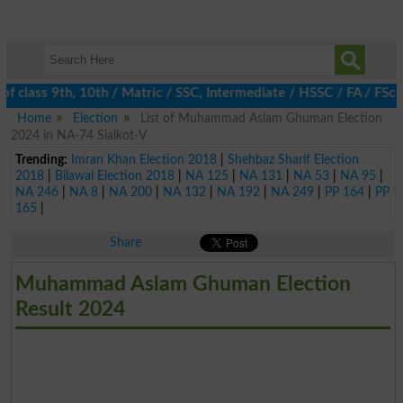
f class 9th, 10th / Matric / SSC, Intermediate / HSSC / FA / FSc
Home
Election
List of Muhammad Aslam Ghuman Election
2024 in NA-74 Sialkot-V
Trending:
Imran Khan Election 2018
|
Shehbaz Sharif Election
2018
|
Bilawal Election 2018
|
NA 125
|
NA 131
|
NA 53
|
NA 95
|
NA 246
|
NA 8
|
NA 200
|
NA 132
|
NA 192
|
NA 249
|
PP 164
|
PP
165
|
Share
Muhammad Aslam Ghuman Election
Result 2024