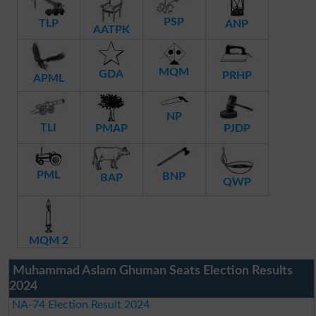
PSP
TLP
ANP
AATPK
MQM
GDA
PRHP
APML
NP
TLI
PMAP
PJDP
PML
BNP
BAP
QWP
MQM 2
Muhammad Aslam Ghuman Seats Election Results
2024
NA-74 Election Result 2024