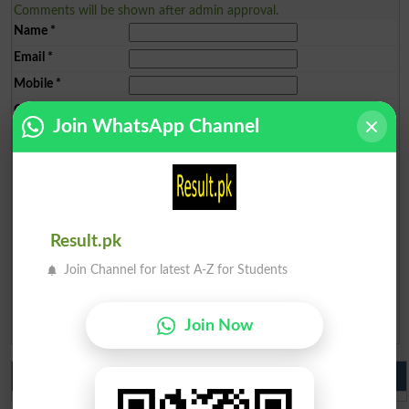
Comments will be shown after admin approval.
Name
*
Email
*
Mobile
*
City
*
Join WhatsApp Channel
Your Comment
*
Result.pk
Question: What is
Join Channel for latest A-Z for Students
capital of Pakistan?
(Answer can be from
islamabad
|
lahore
)
Join Now
Spam comments will not be approved at all.
Do you like us?