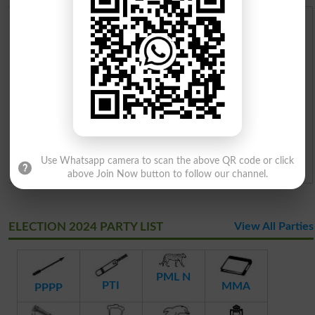
Use Whatsapp camera to scan the above QR code or click
above Join Now button to follow our channel.
ELECTION 2024 PARTY LIST
View All Parties
PML N
PTI
MMA
PPPP