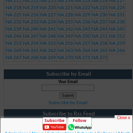
NA 211
NA 212
NA 213
NA 214
NA 215
NA 216
NA 217
NA 218
NA 219
NA 220
NA 221
NA 222
NA 223
NA 224
NA 225
NA 226
NA 227
NA 228
NA 229
NA 230
NA 231
NA 232
NA 233
NA 234
NA 235
NA 236
NA 237
NA 238
NA 239
NA 240
NA 241
NA 242
NA 243
NA 244
NA 245
NA 246
NA 247
NA 248
NA 249
NA 250
NA 251
NA 252
NA 253
NA 254
NA 255
NA 256
NA 257
NA 258
NA 259
NA 260
NA 261
NA 262
NA 263
NA 264
NA 265
NA 266
NA 267
NA 268
NA 269
NA 270
NA 271
NA 272
Subscribe by Email
Your Email
Subscribe by Email
Subscribe to Rss Feed
Close x
Subscribe
Follow