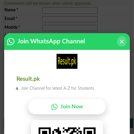
Comments will be shown after admin approval.
Name
*
Email
*
Mobile
*
City
*
Join WhatsApp Channel
Your Comment
*
Result.pk
Question: What is
Join Channel for latest A-Z for Students
capital of Pakistan?
(Answer can be from
islamabad
|
lahore
)
Join Now
Spam comments will not be approved at all.
Do you like us?