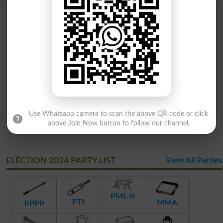
Use Whatsapp camera to scan the above QR code or click
above Join Now button to follow our channel.
ELECTION 2024 PARTY LIST
View All Parties
PML N
PTI
MMA
PPPP