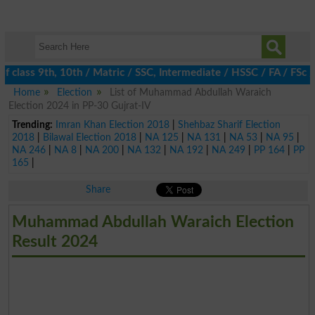
f class 9th, 10th / Matric / SSC, Intermediate / HSSC / FA / FSc 
Home
Election
List of Muhammad Abdullah Waraich
Election 2024 in PP-30 Gujrat-IV
Trending:
Imran Khan Election 2018
|
Shehbaz Sharif Election
2018
|
Bilawal Election 2018
|
NA 125
|
NA 131
|
NA 53
|
NA 95
|
NA 246
|
NA 8
|
NA 200
|
NA 132
|
NA 192
|
NA 249
|
PP 164
|
PP
165
|
Share
Muhammad Abdullah Waraich Election
Result 2024