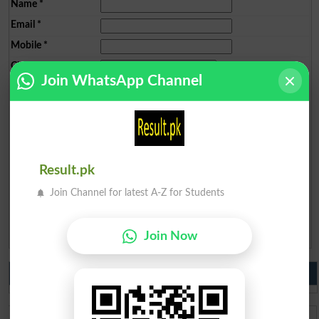
Name
*
Email
*
Mobile
*
City
*
Join WhatsApp Channel
Your Comment
*
Result.pk
Question: What is
Join Channel for latest A-Z for Students
capital of Pakistan?
(Answer can be from
islamabad
|
lahore
)
Join Now
Spam comments will not be approved at all.
Do you like us?