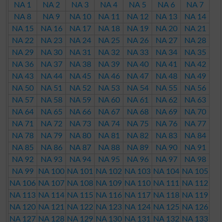
NA 1
NA 2
NA 3
NA 4
NA 5
NA 6
NA 7
NA 8
NA 9
NA 10
NA 11
NA 12
NA 13
NA 14
NA 15
NA 16
NA 17
NA 18
NA 19
NA 20
NA 21
NA 22
NA 23
NA 24
NA 25
NA 26
NA 27
NA 28
NA 29
NA 30
NA 31
NA 32
NA 33
NA 34
NA 35
NA 36
NA 37
NA 38
NA 39
NA 40
NA 41
NA 42
NA 43
NA 44
NA 45
NA 46
NA 47
NA 48
NA 49
NA 50
NA 51
NA 52
NA 53
NA 54
NA 55
NA 56
NA 57
NA 58
NA 59
NA 60
NA 61
NA 62
NA 63
NA 64
NA 65
NA 66
NA 67
NA 68
NA 69
NA 70
NA 71
NA 72
NA 73
NA 74
NA 75
NA 76
NA 77
NA 78
NA 79
NA 80
NA 81
NA 82
NA 83
NA 84
NA 85
NA 86
NA 87
NA 88
NA 89
NA 90
NA 91
NA 92
NA 93
NA 94
NA 95
NA 96
NA 97
NA 98
NA 99
NA 100
NA 101
NA 102
NA 103
NA 104
NA 105
NA 106
NA 107
NA 108
NA 109
NA 110
NA 111
NA 112
NA 113
NA 114
NA 115
NA 116
NA 117
NA 118
NA 119
NA 120
NA 121
NA 122
NA 123
NA 124
NA 125
NA 126
NA 127
NA 128
NA 129
NA 130
NA 131
NA 132
NA 133