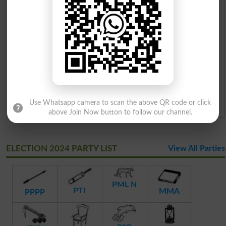
Use Whatsapp camera to scan the above QR code or click
above Join Now button to follow our channel.
ELECTION 2024 PARTY LIST
View All Parties
PML N
PTI
MMA
PPPP