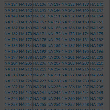
NA 134
NA 135
NA 136
NA 137
NA 138
NA 139
NA 140
NA 141
NA 142
NA 143
NA 144
NA 145
NA 146
NA 147
NA 148
NA 149
NA 150
NA 151
NA 152
NA 153
NA 154
NA 155
NA 156
NA 157
NA 158
NA 159
NA 160
NA 161
NA 162
NA 163
NA 164
NA 165
NA 166
NA 167
NA 168
NA 169
NA 170
NA 171
NA 172
NA 173
NA 174
NA 175
NA 176
NA 177
NA 178
NA 179
NA 180
NA 181
NA 182
NA 183
NA 184
NA 185
NA 186
NA 187
NA 188
NA 189
NA 190
NA 191
NA 192
NA 193
NA 194
NA 195
NA 196
NA 197
NA 198
NA 199
NA 200
NA 201
NA 202
NA 203
NA 204
NA 205
NA 206
NA 207
NA 208
NA 209
NA 210
NA 211
NA 212
NA 213
NA 214
NA 215
NA 216
NA 217
NA 218
NA 219
NA 220
NA 221
NA 222
NA 223
NA 224
NA 225
NA 226
NA 227
NA 228
NA 229
NA 230
NA 231
NA 232
NA 233
NA 234
NA 235
NA 236
NA 237
NA 238
NA 239
NA 240
NA 241
NA 242
NA 243
NA 244
NA 245
NA 246
NA 247
NA 248
NA 249
NA 250
NA 251
NA 252
NA 253
NA 254
NA 255
NA 256
NA 257
NA 258
NA 259