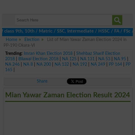
 class 9th, 10th / Matric / SSC, Intermediate / HSSC / FA / FSc 
Home
Election
List of Mian Yawar Zaman Election 2024 in
PP-190 Okara-VI
Trending:
Imran Khan Election 2018
|
Shehbaz Sharif Election
2018
|
Bilawal Election 2018
|
NA 125
|
NA 131
|
NA 53
|
NA 95
|
NA 246
|
NA 8
|
NA 200
|
NA 132
|
NA 192
|
NA 249
|
PP 164
|
PP
165
|
Share
Mian Yawar Zaman Election Result 2024