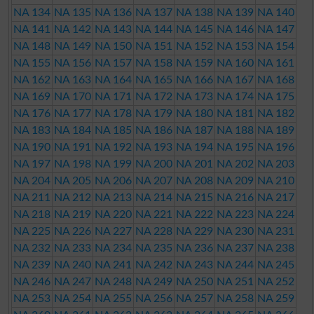
NA 134
NA 135
NA 136
NA 137
NA 138
NA 139
NA 140
NA 141
NA 142
NA 143
NA 144
NA 145
NA 146
NA 147
NA 148
NA 149
NA 150
NA 151
NA 152
NA 153
NA 154
NA 155
NA 156
NA 157
NA 158
NA 159
NA 160
NA 161
NA 162
NA 163
NA 164
NA 165
NA 166
NA 167
NA 168
NA 169
NA 170
NA 171
NA 172
NA 173
NA 174
NA 175
NA 176
NA 177
NA 178
NA 179
NA 180
NA 181
NA 182
NA 183
NA 184
NA 185
NA 186
NA 187
NA 188
NA 189
NA 190
NA 191
NA 192
NA 193
NA 194
NA 195
NA 196
NA 197
NA 198
NA 199
NA 200
NA 201
NA 202
NA 203
NA 204
NA 205
NA 206
NA 207
NA 208
NA 209
NA 210
NA 211
NA 212
NA 213
NA 214
NA 215
NA 216
NA 217
NA 218
NA 219
NA 220
NA 221
NA 222
NA 223
NA 224
NA 225
NA 226
NA 227
NA 228
NA 229
NA 230
NA 231
NA 232
NA 233
NA 234
NA 235
NA 236
NA 237
NA 238
NA 239
NA 240
NA 241
NA 242
NA 243
NA 244
NA 245
NA 246
NA 247
NA 248
NA 249
NA 250
NA 251
NA 252
NA 253
NA 254
NA 255
NA 256
NA 257
NA 258
NA 259