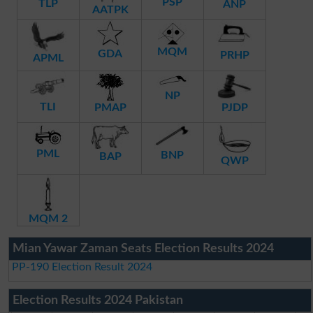
PSP
TLP
ANP
AATPK
MQM
GDA
PRHP
APML
NP
TLI
PMAP
PJDP
PML
BNP
BAP
QWP
MQM 2
Mian Yawar Zaman Seats Election Results 2024
PP-190 Election Result 2024
Election Results 2024 Pakistan