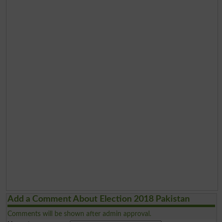
Add a Comment About Election 2018 Pakistan
Comments will be shown after admin approval.