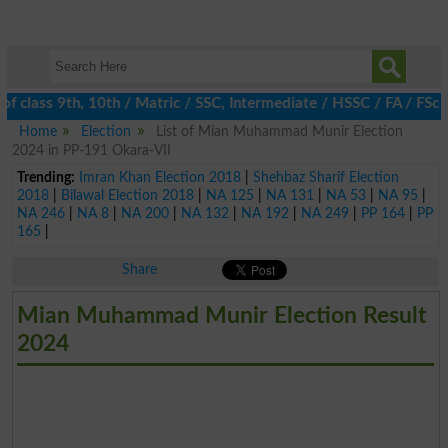
f class 9th, 10th / Matric / SSC, Intermediate / HSSC / FA / FSc
Home
Election
List of Mian Muhammad Munir Election
2024 in PP-191 Okara-VII
Trending:
Imran Khan Election 2018
|
Shehbaz Sharif Election
2018
|
Bilawal Election 2018
|
NA 125
|
NA 131
|
NA 53
|
NA 95
|
NA 246
|
NA 8
|
NA 200
|
NA 132
|
NA 192
|
NA 249
|
PP 164
|
PP
165
|
Share
Mian Muhammad Munir Election Result
2024