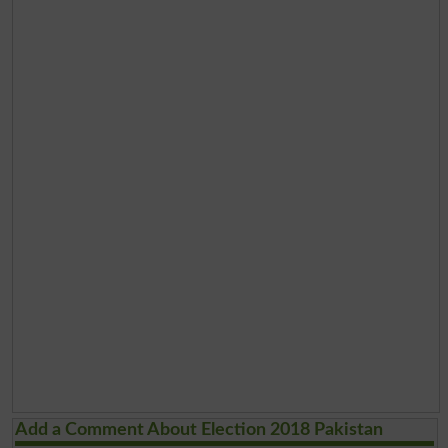
Add a Comment About Election 2018 Pakistan