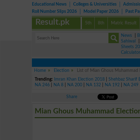
Educational News
Colleges & Universities
Admissi
Roll Number Slips 2026
Model Paper 2026
Past P
Result.pk
5th
8th
Matric Result
News
|
B
Sahiwal
Sheets 2
Calculato
Home
Election
List of Mian Ghous Muhammad El
Trending:
Imran Khan Election 2018
|
Shehbaz Sharif 
NA 246
|
NA 8
|
NA 200
|
NA 132
|
NA 192
|
NA 249
Share
Mian Ghous Muhammad Election