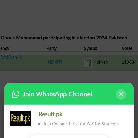
n Ghous Muhammad participating in election 2024 Pakistan
uency
Party
Symbol
Votes
R.Y.Khan-II
IND-PTI
Hukkah
113684
Join WhatsApp Channel
Result.pk
Join Channel for latest A-Z for Students