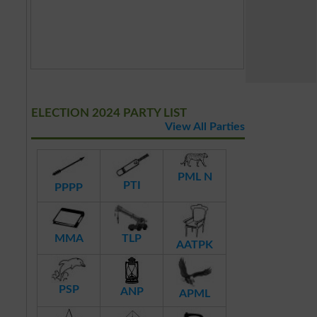
ELECTION 2024 PARTY LIST
View All Parties
PML N
PTI
PPPP
MMA
TLP
AATPK
PSP
ANP
APML