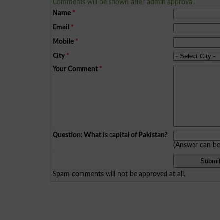
Comments will be shown after admin approval.
Name
*
Email
*
Mobile
*
City
*
Your Comment
*
Question: What is capital of Pakistan?
(Answer can b
Spam comments will not be approved at all.