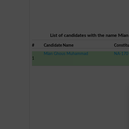
List of candidates with the name Mia
#
Candidate Name
Constit
Mian Ghous Muhammad
NA-170 
1