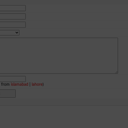
e from
islamabad
|
lahore
)