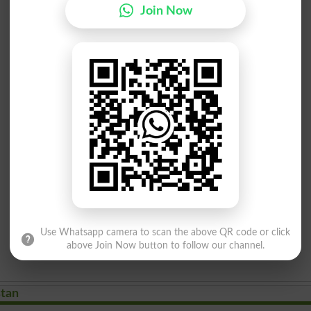
Join Now
Use Whatsapp camera to scan the above QR code or click
above Join Now button to follow our channel.
stan