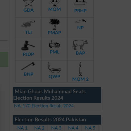
MQM
GDA
PRHP
NP
TLI
PMAP
PML
BAP
PJDP
BNP
QWP
MQM 2
Mian Ghous Muhammad Seats
Election Results 2024
NA-170 Election Result 2024
Election Results 2024 Pakistan
NA 1
NA 2
NA 3
NA 4
NA 5