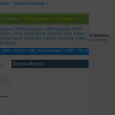
ulator
Schools in Pakistan
Scholarship
Election Result
Check Result
isalabad
|
BISE Gujranwala
|
BISE Sargodha
|
BISE
|
B.Ed
|
M.Ed
|
DAE Result
|
Election 2024
|
Date
To Advertise
ze Bond Result
|
Schools in Pakistan
|
Ranking
|
Merit
Contact US
ke Money
10th / Matric / SSC, Intermediate / HSSC / FA / FSc / Inter, 5th 
Do you like us?
5
|