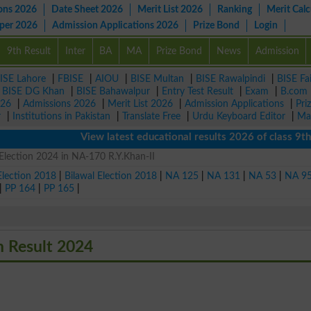
ons 2026
Date Sheet 2026
Merit List 2026
Ranking
Merit Calc
aper 2026
Admission Applications 2026
Prize Bond
Login
9th Result
Inter
BA
MA
Prize Bond
News
Admission
ISE Lahore
|
FBISE
|
AIOU
|
BISE Multan
|
BISE Rawalpindi
|
BISE Fa
|
BISE DG Khan
|
BISE Bahawalpur
|
Entry Test Result
|
Exam
|
B.com
026
|
Admissions 2026
|
Merit List 2026
|
Admission Applications
|
Pri
r
|
Institutions in Pakistan
|
Translate Free
|
Urdu Keyboard Editor
|
Ma
View latest educational results 2026 of class 9th, 
ection 2024 in NA-170 R.Y.Khan-II
Election 2018
|
Bilawal Election 2018
|
NA 125
|
NA 131
|
NA 53
|
NA 9
|
PP 164
|
PP 165
|
 Result 2024