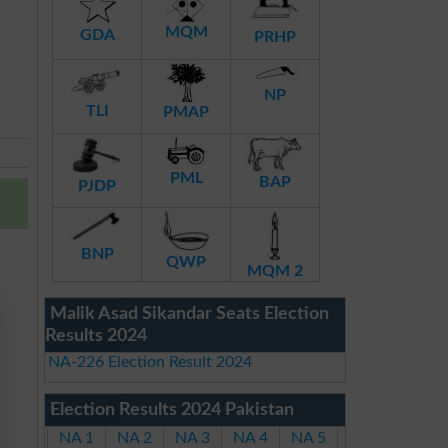
MQM
GDA
PRHP
NP
TLI
PMAP
PML
BAP
PJDP
BNP
QWP
MQM 2
Malik Asad Sikandar Seats Election
Results 2024
NA-226 Election Result 2024
Election Results 2024 Pakistan
NA 1
NA 2
NA 3
NA 4
NA 5