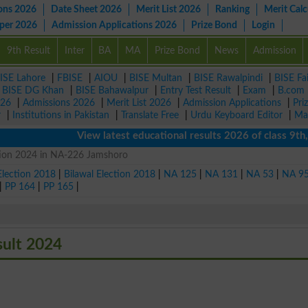
ons 2026
Date Sheet 2026
Merit List 2026
Ranking
Merit Calc
aper 2026
Admission Applications 2026
Prize Bond
Login
9th Result
Inter
BA
MA
Prize Bond
News
Admission
ISE Lahore
|
FBISE
|
AIOU
|
BISE Multan
|
BISE Rawalpindi
|
BISE Fa
|
BISE DG Khan
|
BISE Bahawalpur
|
Entry Test Result
|
Exam
|
B.com
026
|
Admissions 2026
|
Merit List 2026
|
Admission Applications
|
Pri
r
|
Institutions in Pakistan
|
Translate Free
|
Urdu Keyboard Editor
|
Ma
View latest educational results 2026 of class 9th, 1
ction 2024 in NA-226 Jamshoro
Election 2018
|
Bilawal Election 2018
|
NA 125
|
NA 131
|
NA 53
|
NA 9
|
PP 164
|
PP 165
|
sult 2024