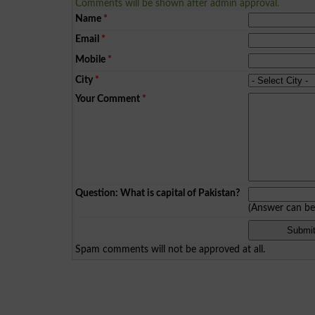
Comments will be shown after admin approval.
Name
*
Email
*
Mobile
*
City
*
Your Comment
*
Question: What is capital of Pakistan?
(Answer can b
Spam comments will not be approved at all.