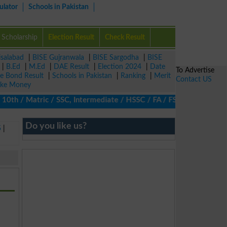
ulator
Schools in Pakistan
Scholarship
Election Result
Check Result
isalabad
|
BISE Gujranwala
|
BISE Sargodha
|
BISE
|
B.Ed
|
M.Ed
|
DAE Result
|
Election 2024
|
Date
To Advertise
ze Bond Result
|
Schools in Pakistan
|
Ranking
|
Merit
Contact US
ke Money
0th / Matric / SSC, Intermediate / HSSC / FA / FSc / Inter, 5th 
Do you like us?
5
|