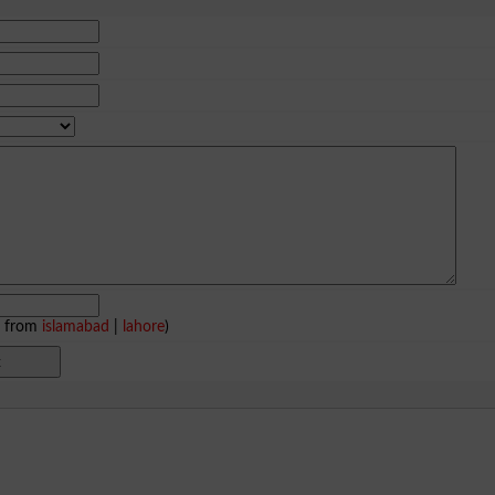
e from
islamabad
|
lahore
)