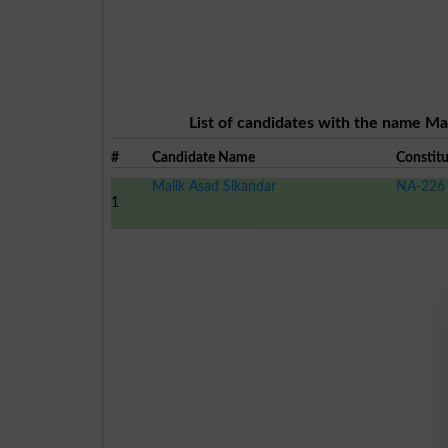
List of candidates with the name Mal
#
Candidate Name
Constit
Malik Asad Sikandar
NA-226
1