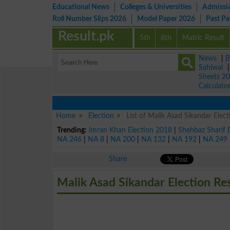
Educational News
Colleges & Universities
Admissi
Roll Number Slips 2026
Model Paper 2026
Past P
Result.pk
5th
8th
Matric Result
News
|
B
Sahiwal
Sheets 2
Calculato
Home
Election
List of Malik Asad Sikandar Ele
Trending:
Imran Khan Election 2018
|
Shehbaz Sharif 
NA 246
|
NA 8
|
NA 200
|
NA 132
|
NA 192
|
NA 249
Share
Malik Asad Sikandar Election Re