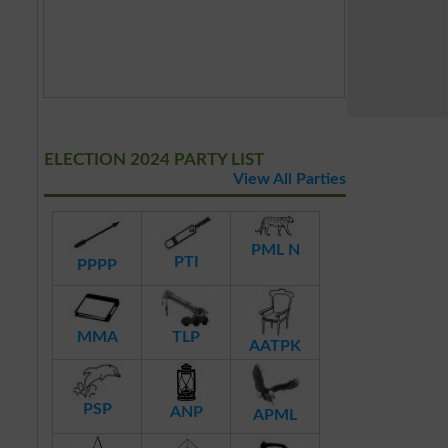
ELECTION 2024 PARTY LIST
View All Parties
PML N
PTI
PPPP
MMA
TLP
AATPK
PSP
ANP
APML