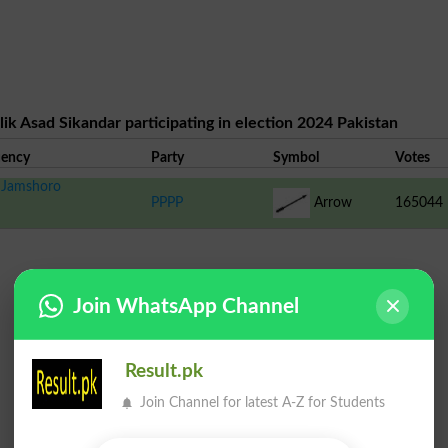
ik Asad Sikandar participating in election 2024 Pakistan
uency
Party
Symbol
Votes
 Jamshoro
PPPP
Arrow
165044
Join WhatsApp Channel
Result.pk
Join Channel for latest A-Z for Students