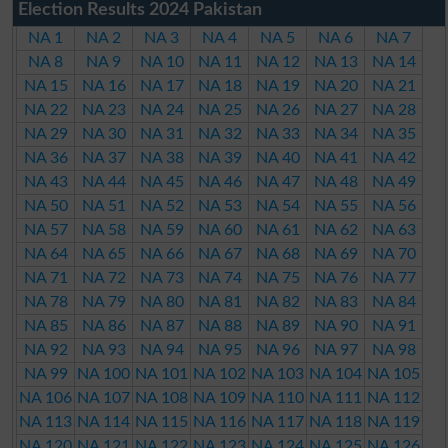
Election Results 2024 Pakistan
NA 1
NA 2
NA 3
NA 4
NA 5
NA 6
NA 7
NA 8
NA 9
NA 10
NA 11
NA 12
NA 13
NA 14
NA 15
NA 16
NA 17
NA 18
NA 19
NA 20
NA 21
NA 22
NA 23
NA 24
NA 25
NA 26
NA 27
NA 28
NA 29
NA 30
NA 31
NA 32
NA 33
NA 34
NA 35
NA 36
NA 37
NA 38
NA 39
NA 40
NA 41
NA 42
NA 43
NA 44
NA 45
NA 46
NA 47
NA 48
NA 49
NA 50
NA 51
NA 52
NA 53
NA 54
NA 55
NA 56
NA 57
NA 58
NA 59
NA 60
NA 61
NA 62
NA 63
NA 64
NA 65
NA 66
NA 67
NA 68
NA 69
NA 70
NA 71
NA 72
NA 73
NA 74
NA 75
NA 76
NA 77
NA 78
NA 79
NA 80
NA 81
NA 82
NA 83
NA 84
NA 85
NA 86
NA 87
NA 88
NA 89
NA 90
NA 91
NA 92
NA 93
NA 94
NA 95
NA 96
NA 97
NA 98
NA 99
NA 100
NA 101
NA 102
NA 103
NA 104
NA 105
NA 106
NA 107
NA 108
NA 109
NA 110
NA 111
NA 112
NA 113
NA 114
NA 115
NA 116
NA 117
NA 118
NA 119
NA 120
NA 121
NA 122
NA 123
NA 124
NA 125
NA 126