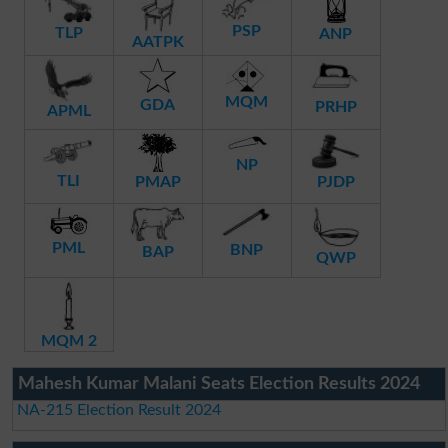
PSP
TLP
ANP
AATPK
MQM
GDA
PRHP
APML
NP
TLI
PMAP
PJDP
PML
BNP
BAP
QWP
MQM 2
Mahesh Kumar Malani Seats Election Results 2024
NA-215 Election Result 2024