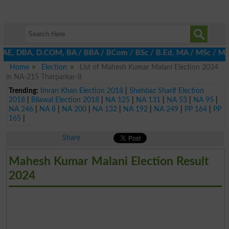
e, DAE, DBA, D.COM, BA / BBA / BCom / BSc / B.Ed, MA / MSc / MBA
Home
Election
List of Mahesh Kumar Malani Election 2024
in NA-215 Tharparkar-II
Trending:
Imran Khan Election 2018
|
Shehbaz Sharif Election
2018
|
Bilawal Election 2018
|
NA 125
|
NA 131
|
NA 53
|
NA 95
|
NA 246
|
NA 8
|
NA 200
|
NA 132
|
NA 192
|
NA 249
|
PP 164
|
PP
165
|
Share
Mahesh Kumar Malani Election Result
2024