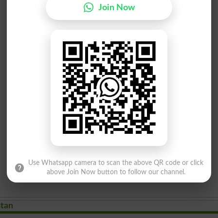
Join Now
Use Whatsapp camera to scan the above QR code or click
above Join Now button to follow our channel.
stan