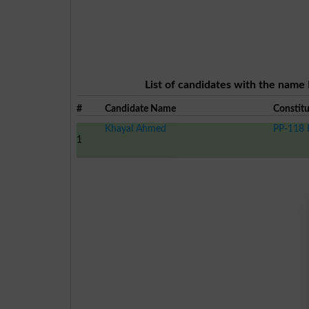
List of candidates with the name
#
Candidate Name
Constit
Khayal Ahmed
PP-118 
1