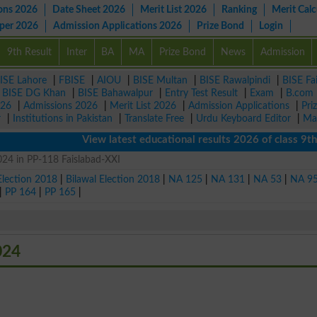
ons 2026
Date Sheet 2026
Merit List 2026
Ranking
Merit Calc
aper 2026
Admission Applications 2026
Prize Bond
Login
9th Result
Inter
BA
MA
Prize Bond
News
Admission
ISE Lahore
|
FBISE
|
AIOU
|
BISE Multan
|
BISE Rawalpindi
|
BISE Fa
|
BISE DG Khan
|
BISE Bahawalpur
|
Entry Test Result
|
Exam
|
B.com
026
|
Admissions 2026
|
Merit List 2026
|
Admission Applications
|
Pri
r
|
Institutions in Pakistan
|
Translate Free
|
Urdu Keyboard Editor
|
Ma
View latest educational results 2026 of class 9th, 
024 in PP-118 Faislabad-XXI
Election 2018
|
Bilawal Election 2018
|
NA 125
|
NA 131
|
NA 53
|
NA 9
|
PP 164
|
PP 165
|
024