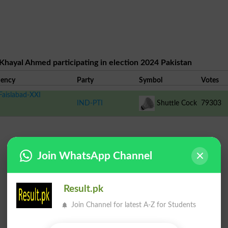
 Khayal Ahmed participating in election 2024 Pakistan
uency
Party
Symbol
Votes
Faislabad-XXI
IND-PTI
Shuttle Cock
79303
Join WhatsApp Channel
Result.pk
Join Channel for latest A-Z for Students