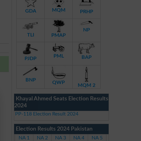
MQM
GDA
PRHP
NP
TLI
PMAP
PML
BAP
PJDP
BNP
QWP
MQM 2
Khayal Ahmed Seats Election Results
2024
PP-118 Election Result 2024
Election Results 2024 Pakistan
NA 1
NA 2
NA 3
NA 4
NA 5