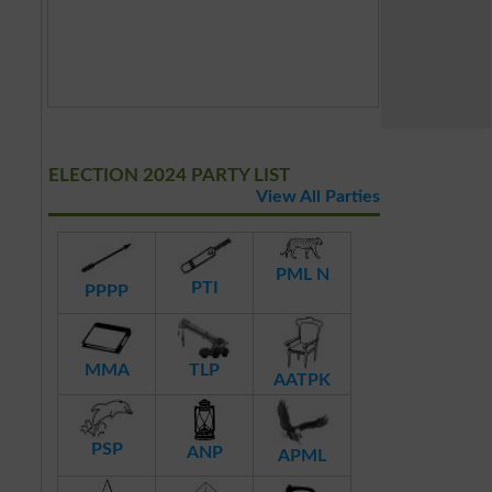
ELECTION 2024 PARTY LIST
View All Parties
PML N
PTI
PPPP
MMA
TLP
AATPK
PSP
ANP
APML