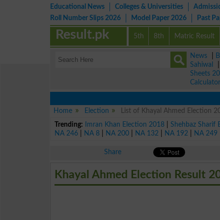
Educational News
Colleges & Universities
Admissi
Roll Number Slips 2026
Model Paper 2026
Past P
Result.pk
5th
8th
Matric Result
News
|
B
Sahiwal
Sheets 2
Calculato
Home
Election
List of Khayal Ahmed Election 2
Trending:
Imran Khan Election 2018
|
Shehbaz Sharif 
NA 246
|
NA 8
|
NA 200
|
NA 132
|
NA 192
|
NA 249
Share
Khayal Ahmed Election Result 2