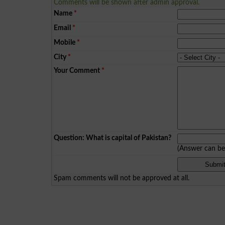
Comments will be shown after admin approval.
Name
*
Email
*
Mobile
*
City
*
Your Comment
*
Question: What is capital of Pakistan?
(Answer can b
Spam comments will not be approved at all.