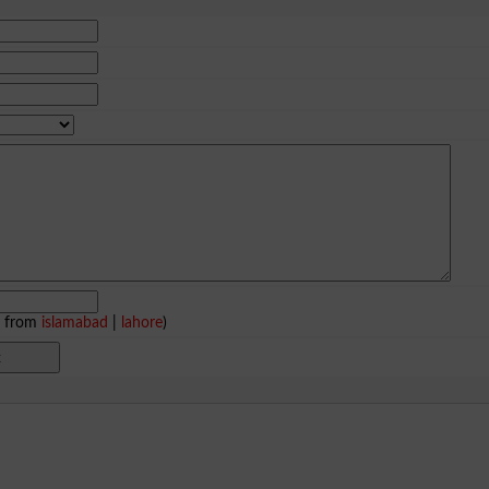
e from
islamabad
|
lahore
)