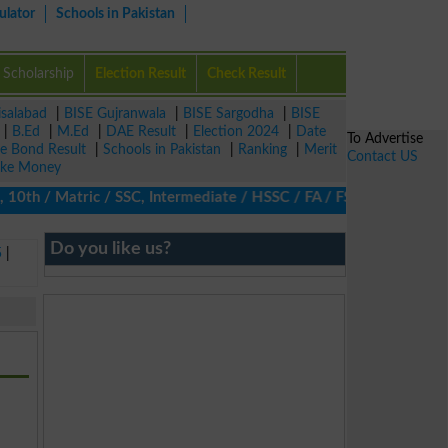
ulator
Schools in Pakistan
Scholarship
Election Result
Check Result
isalabad
|
BISE Gujranwala
|
BISE Sargodha
|
BISE
|
B.Ed
|
M.Ed
|
DAE Result
|
Election 2024
|
Date
To Advertise
ze Bond Result
|
Schools in Pakistan
|
Ranking
|
Merit
Contact US
ke Money
10th / Matric / SSC, Intermediate / HSSC / FA / FSc / Inter, 5th 
Do you like us?
5
|