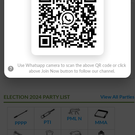
Use Whatsapp camera to scan the above QR code or click
above Join Now button to follow our channel.
ELECTION 2024 PARTY LIST
View All Parties
PML N
PTI
MMA
PPPP