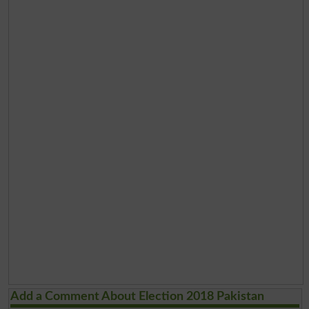
Add a Comment About Election 2018 Pakistan