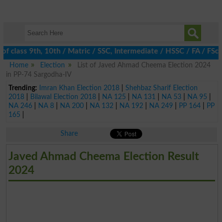
f class 9th, 10th / Matric / SSC, Intermediate / HSSC / FA / FSc
Home
Election
List of Javed Ahmad Cheema Election 2024
in PP-74 Sargodha-IV
Trending:
Imran Khan Election 2018
|
Shehbaz Sharif Election
2018
|
Bilawal Election 2018
|
NA 125
|
NA 131
|
NA 53
|
NA 95
|
NA 246
|
NA 8
|
NA 200
|
NA 132
|
NA 192
|
NA 249
|
PP 164
|
PP
165
|
Share
Javed Ahmad Cheema Election Result
2024