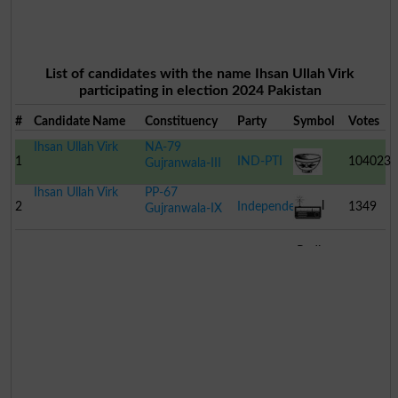
List of candidates with the name Ihsan Ullah Virk
participating in election 2024 Pakistan
#
Candidate Name
Constituency
Party
Symbol
Votes
Ihsan Ullah Virk
NA-79
1
IND-PTI
104023
Gujranwala-III
Ihsan Ullah Virk
PP-67
Bowl
2
Independent
1349
Gujranwala-IX
Radio