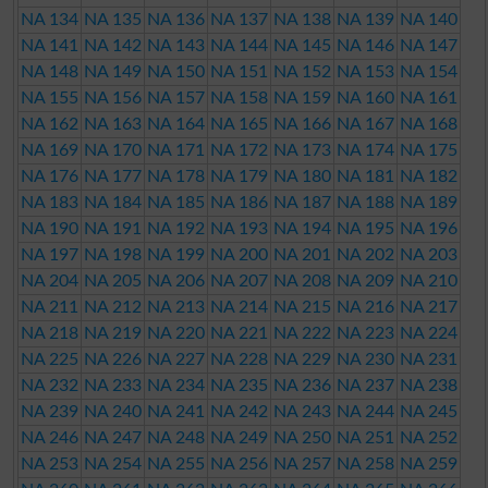
NA 134
NA 135
NA 136
NA 137
NA 138
NA 139
NA 140
NA 141
NA 142
NA 143
NA 144
NA 145
NA 146
NA 147
NA 148
NA 149
NA 150
NA 151
NA 152
NA 153
NA 154
NA 155
NA 156
NA 157
NA 158
NA 159
NA 160
NA 161
NA 162
NA 163
NA 164
NA 165
NA 166
NA 167
NA 168
NA 169
NA 170
NA 171
NA 172
NA 173
NA 174
NA 175
NA 176
NA 177
NA 178
NA 179
NA 180
NA 181
NA 182
NA 183
NA 184
NA 185
NA 186
NA 187
NA 188
NA 189
NA 190
NA 191
NA 192
NA 193
NA 194
NA 195
NA 196
NA 197
NA 198
NA 199
NA 200
NA 201
NA 202
NA 203
NA 204
NA 205
NA 206
NA 207
NA 208
NA 209
NA 210
NA 211
NA 212
NA 213
NA 214
NA 215
NA 216
NA 217
NA 218
NA 219
NA 220
NA 221
NA 222
NA 223
NA 224
NA 225
NA 226
NA 227
NA 228
NA 229
NA 230
NA 231
NA 232
NA 233
NA 234
NA 235
NA 236
NA 237
NA 238
NA 239
NA 240
NA 241
NA 242
NA 243
NA 244
NA 245
NA 246
NA 247
NA 248
NA 249
NA 250
NA 251
NA 252
NA 253
NA 254
NA 255
NA 256
NA 257
NA 258
NA 259