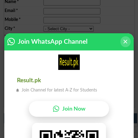
Name
*
Email
*
Mobile
*
City
*
Your Comment
*
Join WhatsApp Channel
Question: What is
Result.pk
capital of Pakistan?
(Answer can be from
islamabad
|
lahore
)
Join Channel for latest A-Z for Students
Spam comments will not be approved at all.
Join Now
Do you like us?