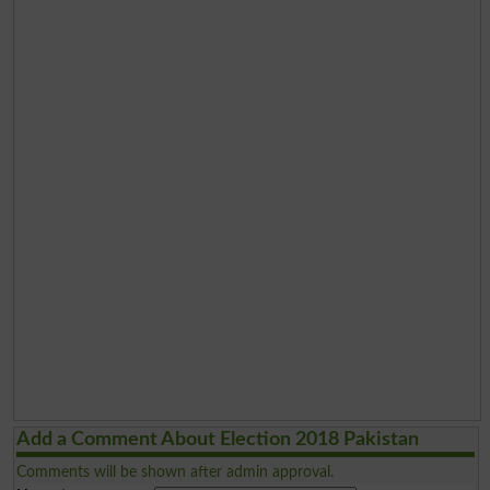
Add a Comment About Election 2018 Pakistan
Comments will be shown after admin approval.