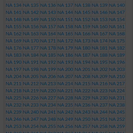
NA 134
NA 135
NA 136
NA 137
NA 138
NA 139
NA 140
NA 141
NA 142
NA 143
NA 144
NA 145
NA 146
NA 147
NA 148
NA 149
NA 150
NA 151
NA 152
NA 153
NA 154
NA 155
NA 156
NA 157
NA 158
NA 159
NA 160
NA 161
NA 162
NA 163
NA 164
NA 165
NA 166
NA 167
NA 168
NA 169
NA 170
NA 171
NA 172
NA 173
NA 174
NA 175
NA 176
NA 177
NA 178
NA 179
NA 180
NA 181
NA 182
NA 183
NA 184
NA 185
NA 186
NA 187
NA 188
NA 189
NA 190
NA 191
NA 192
NA 193
NA 194
NA 195
NA 196
NA 197
NA 198
NA 199
NA 200
NA 201
NA 202
NA 203
NA 204
NA 205
NA 206
NA 207
NA 208
NA 209
NA 210
NA 211
NA 212
NA 213
NA 214
NA 215
NA 216
NA 217
NA 218
NA 219
NA 220
NA 221
NA 222
NA 223
NA 224
NA 225
NA 226
NA 227
NA 228
NA 229
NA 230
NA 231
NA 232
NA 233
NA 234
NA 235
NA 236
NA 237
NA 238
NA 239
NA 240
NA 241
NA 242
NA 243
NA 244
NA 245
NA 246
NA 247
NA 248
NA 249
NA 250
NA 251
NA 252
NA 253
NA 254
NA 255
NA 256
NA 257
NA 258
NA 259