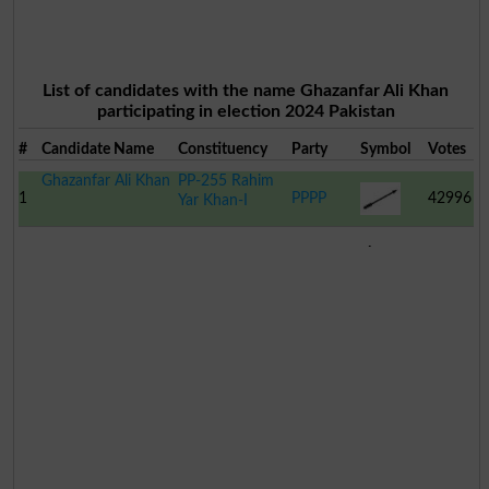
List of candidates with the name Ghazanfar Ali Khan
participating in election 2024 Pakistan
#
Candidate Name
Constituency
Party
Symbol
Votes
Ghazanfar Ali Khan
PP-255 Rahim
1
PPPP
42996
Yar Khan-I
Arrow