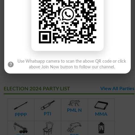
Use Whatsapp camera to scan the above QR code or click
above Join Now button to follow our channel.
ELECTION 2024 PARTY LIST
View All Parties
PML N
PTI
MMA
PPPP