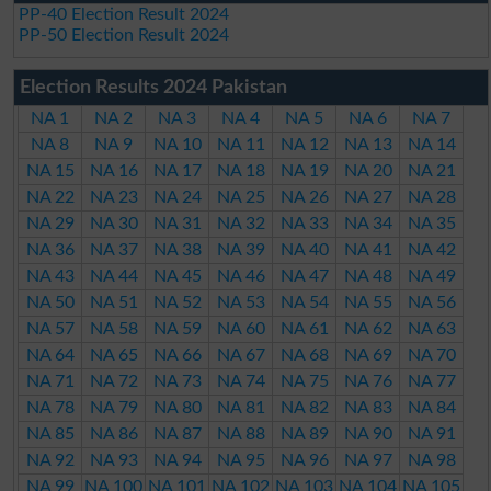
PP-40 Election Result 2024
PP-50 Election Result 2024
Election Results 2024 Pakistan
NA 1
NA 2
NA 3
NA 4
NA 5
NA 6
NA 7
NA 8
NA 9
NA 10
NA 11
NA 12
NA 13
NA 14
NA 15
NA 16
NA 17
NA 18
NA 19
NA 20
NA 21
NA 22
NA 23
NA 24
NA 25
NA 26
NA 27
NA 28
NA 29
NA 30
NA 31
NA 32
NA 33
NA 34
NA 35
NA 36
NA 37
NA 38
NA 39
NA 40
NA 41
NA 42
NA 43
NA 44
NA 45
NA 46
NA 47
NA 48
NA 49
NA 50
NA 51
NA 52
NA 53
NA 54
NA 55
NA 56
NA 57
NA 58
NA 59
NA 60
NA 61
NA 62
NA 63
NA 64
NA 65
NA 66
NA 67
NA 68
NA 69
NA 70
NA 71
NA 72
NA 73
NA 74
NA 75
NA 76
NA 77
NA 78
NA 79
NA 80
NA 81
NA 82
NA 83
NA 84
NA 85
NA 86
NA 87
NA 88
NA 89
NA 90
NA 91
NA 92
NA 93
NA 94
NA 95
NA 96
NA 97
NA 98
NA 99
NA 100
NA 101
NA 102
NA 103
NA 104
NA 105