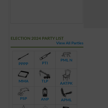
ELECTION 2024 PARTY LIST
View All Parties
PML N
PTI
PPPP
MMA
TLP
AATPK
PSP
ANP
APML