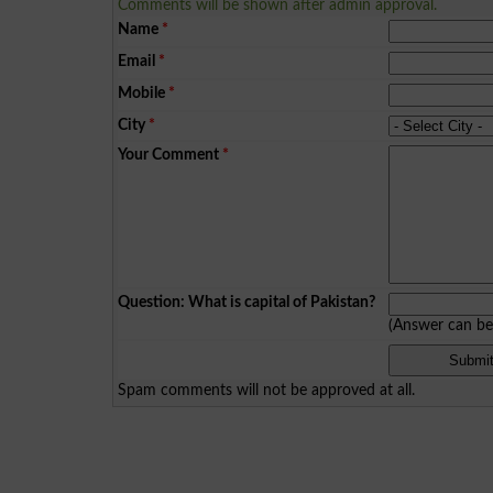
Comments will be shown after admin approval.
Name
*
Email
*
Mobile
*
City
*
Your Comment
*
Question: What is capital of Pakistan?
(Answer can b
Spam comments will not be approved at all.