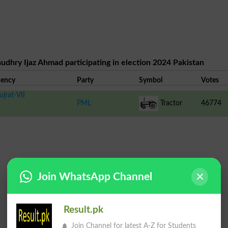
udhry Ijaz Ahmad participating in election 2024 Pakistan
uency
Party
Symbol
Votes
jrat-VII
PML
Tractor
46774
Join WhatsApp Channel
Result.pk
Join Channel for latest A-Z for Students