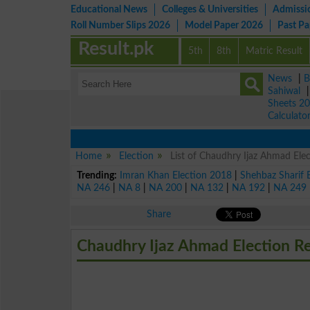
Educational News
Colleges & Universities
Admissi
Roll Number Slips 2026
Model Paper 2026
Past P
Result.pk
5th
8th
Matric Result
News
|
B
Sahiwal
Sheets 2
Calculato
Home
Election
List of Chaudhry Ijaz Ahmad Elec
Trending:
Imran Khan Election 2018
|
Shehbaz Sharif 
NA 246
|
NA 8
|
NA 200
|
NA 132
|
NA 192
|
NA 249
Share
Chaudhry Ijaz Ahmad Election R