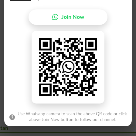
Join Now
Use Whatsapp camera to scan the above QR code or click
above Join Now button to follow our channel.
stan