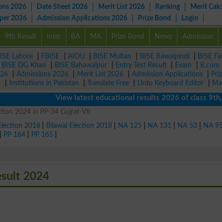
ons 2026
Date Sheet 2026
Merit List 2026
Ranking
Merit Calc
aper 2026
Admission Applications 2026
Prize Bond
Login
9th Result
Inter
BA
MA
Prize Bond
News
Admission
ISE Lahore
|
FBISE
|
AIOU
|
BISE Multan
|
BISE Rawalpindi
|
BISE Fa
|
BISE DG Khan
|
BISE Bahawalpur
|
Entry Test Result
|
Exam
|
B.com
026
|
Admissions 2026
|
Merit List 2026
|
Admission Applications
|
Pri
r
|
Institutions in Pakistan
|
Translate Free
|
Urdu Keyboard Editor
|
Ma
View latest educational results 2026 of class 9th, 1
tion 2024 in PP-34 Gujrat-VII
Election 2018
|
Bilawal Election 2018
|
NA 125
|
NA 131
|
NA 53
|
NA 9
|
PP 164
|
PP 165
|
esult 2024