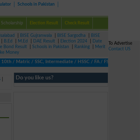
ulator
Schools in Pakistan
Scholarship
Election Result
Check Result
isalabad
|
BISE Gujranwala
|
BISE Sargodha
|
BISE
|
B.Ed
|
M.Ed
|
DAE Result
|
Election 2024
|
Date
To Advertise
ze Bond Result
|
Schools in Pakistan
|
Ranking
|
Merit
Contact US
ke Money
0th / Matric / SSC, Intermediate / HSSC / FA / FSc / Inter, 5th 
Do you like us?
5
|