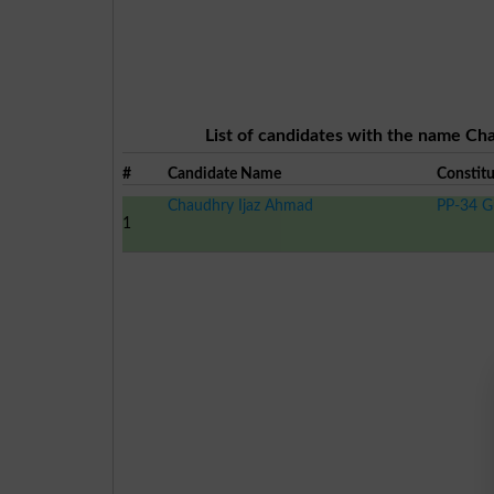
List of candidates with the name Cha
#
Candidate Name
Constit
Chaudhry Ijaz Ahmad
PP-34 Gu
1