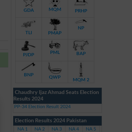
MQM
GDA
PRHP
NP
TLI
PMAP
PML
BAP
PJDP
BNP
QWP
MQM 2
Chaudhry Ijaz Ahmad Seats Election
Results 2024
PP-34 Election Result 2024
Election Results 2024 Pakistan
NA 1
NA 2
NA 3
NA 4
NA 5