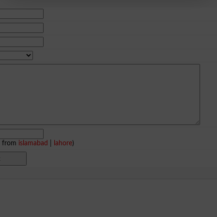
e from
islamabad
|
lahore
)