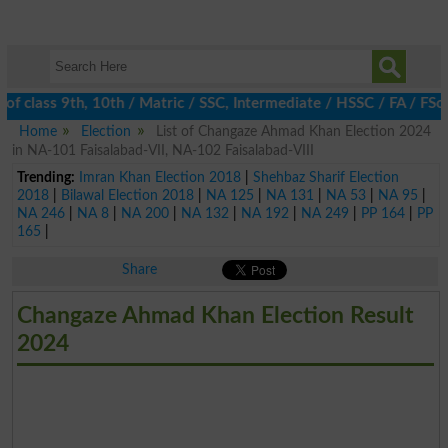
of class 9th, 10th / Matric / SSC, Intermediate / HSSC / FA / FS
Home
Election
List of Changaze Ahmad Khan Election 2024
in NA-101 Faisalabad-VII, NA-102 Faisalabad-VIII
Trending:
Imran Khan Election 2018
|
Shehbaz Sharif Election
2018
|
Bilawal Election 2018
|
NA 125
|
NA 131
|
NA 53
|
NA 95
|
NA 246
|
NA 8
|
NA 200
|
NA 132
|
NA 192
|
NA 249
|
PP 164
|
PP
165
|
Share
Changaze Ahmad Khan Election Result
2024